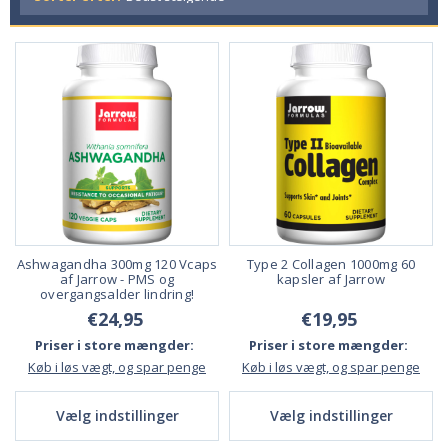
Ashwagandha 300mg 120 Vcaps
Type 2 Collagen 1000mg 60
af Jarrow - PMS og
kapsler af Jarrow
overgangsalder lindring!
€24,95
€19,95
Priser i store mængder:
Priser i store mængder:
Køb i løs vægt, og spar penge
Køb i løs vægt, og spar penge
Vælg indstillinger
Vælg indstillinger