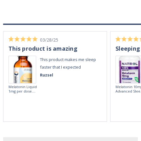
03/28/25
This product is amazing
Sleeping
This product makes me sleep
faster that I expected
Ruzsel
Melatonin Liquid
Melatonin 10m
1mg per dose.
Advanced Slee
60ml Bottle by
60 Tablets by
Vitasunn -Fast
Natrol -
Acting Sleep
Maximum
Aide | No Sugar,
Strength!
and Alcohol
Free!