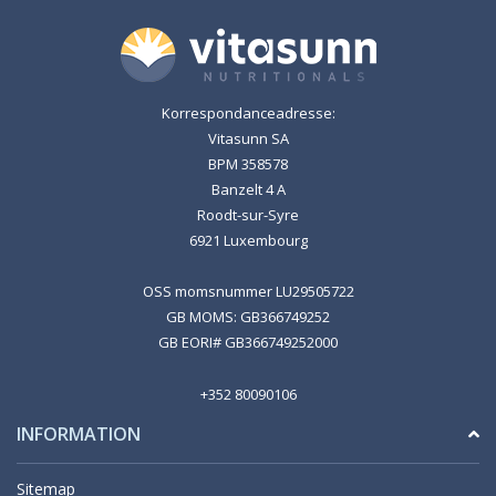
Korrespondanceadresse:
Vitasunn SA
BPM 358578
Banzelt 4 A
Roodt-sur-Syre
6921 Luxembourg
OSS momsnummer LU29505722
GB MOMS: GB366749252
GB EORI# GB366749252000
+352 80090106
INFORMATION
Sitemap