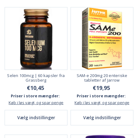
Selen 100mcg | 60 kapsler fra
SAM-e 200mg 20 enteriske
Grassberg
tabletter af Jarrow
€10,45
€19,95
Priser i store mængder:
Priser i store mængder:
Køb i løs vægt, og spar penge
Køb i løs vægt, og spar penge
Vælg indstillinger
Vælg indstillinger