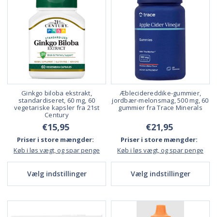
Ginkgo biloba ekstrakt,
Æblecidereddike-gummier,
standardiseret, 60 mg, 60
jordbær-melonsmag, 500 mg, 60
vegetariske kapsler fra 21st
gummier fra Trace Minerals
Century
€15,95
€21,95
Priser i store mængder:
Priser i store mængder:
Køb i løs vægt, og spar penge
Køb i løs vægt, og spar penge
Vælg indstillinger
Vælg indstillinger