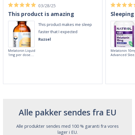
03/28/25
This product is amazing
Sleeping
This product makes me sleep
faster that I expected
Ruzsel
Melatonin Liquid
Melatonin 10m
1mg per dose.
Advanced Slee
60ml Bottle by
60 Tablets by
Vitasunn -Fast
Natrol -
Acting Sleep
Maximum
Aide | No Sugar,
Strength!
and Alcohol
Free!
Alle pakker sendes fra EU
Alle produkter sendes med 100 % garanti fra vores
lager i EU.