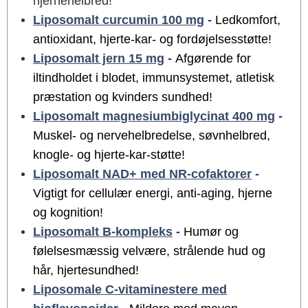
hjernehelbred!
Liposomalt curcumin 100 mg
-
Ledkomfort,
antioxidant, hjerte-kar- og fordøjelsesstøtte!
Liposomalt jern 15 mg
-
Afgørende for
iltindholdet i blodet, immunsystemet, atletisk
præstation og kvinders sundhed!
Liposomalt magnesiumbiglycinat 400 mg
-
Muskel- og nervehelbredelse, søvnhelbred,
knogle- og hjerte-kar-støtte!
Liposomalt NAD+ med NR-cofaktorer
-
Vigtigt for cellulær energi, anti-aging, hjerne
og kognition!
Liposomalt B-kompleks
-
Humør og
følelsesmæssig velvære, strålende hud og
hår, hjertesundhed!
Liposomale C-vitaminestere med