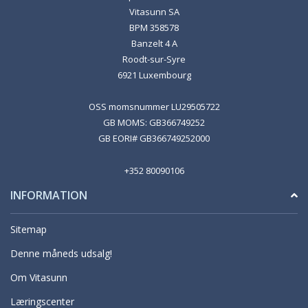
Vitasunn SA
BPM 358578
Banzelt 4 A
Roodt-sur-Syre
6921 Luxembourg
OSS momsnummer LU29505722
GB MOMS: GB366749252
GB EORI# GB366749252000
+352 80090106
INFORMATION
Sitemap
Denne måneds udsalg!
Om Vitasunn
Læringscenter