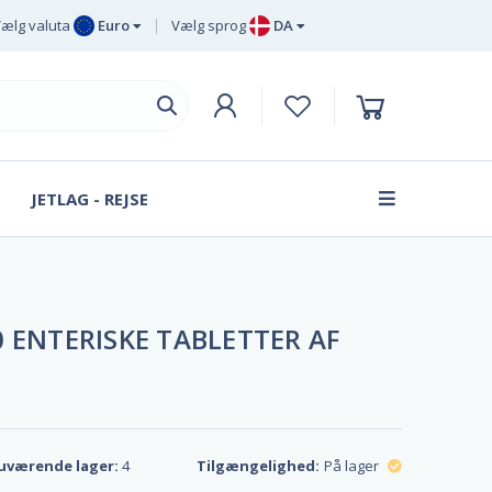
ælg valuta
Euro
Vælg sprog
DA
Euro
EN
Britisk pund
DE
sterling
SV
Svenske
DA
kroner
JETLAG - REJSE
FR
Dansk krone
 ENTERISKE TABLETTER AF
uværende lager:
4
Tilgængelighed:
På lager