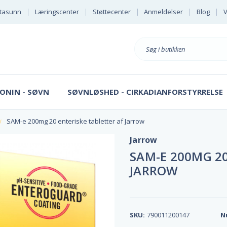
tasunn
Læringscenter
Støttecenter
Anmeldelser
Blog
V
Søg
på
ONIN - SØVN
SØVNLØSHED - CIRKADIANFORSTYRRELSE
SAM-e 200mg 20 enteriske tabletter af Jarrow
Jarrow
SAM-E 200MG 20
JARROW
SKU:
790011200147
N