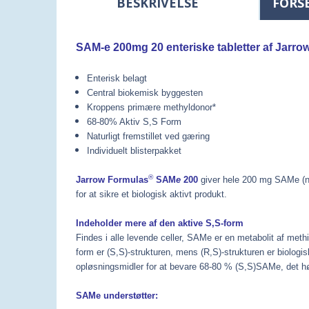
BESKRIVELSE
FORS
SAM-e 200mg 20 enteriske tabletter af Jarro
Enterisk belagt
Central biokemisk byggesten
Kroppens primære methyldonor*
68-80% Aktiv S,S Form
Naturligt fremstillet ved gæring
Individuelt blisterpakket
®
Jarrow Formulas
SAM
e
200
giver hele 200 mg SAMe (ne
for at sikre et biologisk aktivt produkt.
Indeholder mere af den aktive S,S-form
Findes i alle levende celler, SAMe er en metabolit af met
form er (S,S)-strukturen, mens (R,S)-strukturen er biologis
opløsningsmidler for at bevare 68-80 % (S,S)SAMe, det høj
SAMe understøtter: