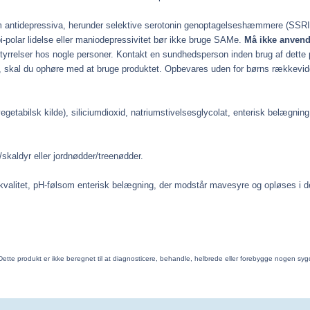
om antidepressiva, herunder selektive serotonin genoptagelseshæmmere (SSR
-polar lidelse eller maniodepressivitet bør ikke bruge SAMe.
Må ikke anvend
styrrelser hos nogle personer. Kontakt en sundhedsperson inden brug af dette p
er, skal du ophøre med at bruge produktet.
Opbevares uden for børns rækkevid
etabilsk kilde), siliciumdioxid, natriumstivelsesglycolat, enterisk belægning (
/skaldyr eller jordnødder/treenødder.
kvalitet, pH-følsom enterisk belægning, der modstår mavesyre og opløses i d
Dette produkt er ikke beregnet til at diagnosticere, behandle, helbrede eller forebygge nogen sy