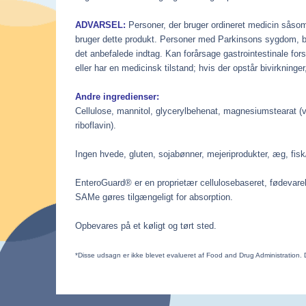
ADVARSEL:
Personer, der bruger ordineret medicin sås
bruger dette produkt. Personer med Parkinsons sygdom, bi
det anbefalede indtag. Kan forårsage gastrointestinale for
eller har en medicinsk tilstand; hvis der opstår bivirkning
Andre ingredienser:
Cellulose, mannitol, glycerylbehenat, magnesiumstearat (veg
riboflavin).
Ingen hvede, gluten, sojabønner, mejeriprodukter, æg, fisk
EnteroGuard® er en proprietær cellulosebaseret, fødevare
SAMe gøres tilgængeligt for absorption.
Opbevares på et køligt og tørt sted.
*Disse udsagn er ikke blevet evalueret af Food and Drug Administration. 