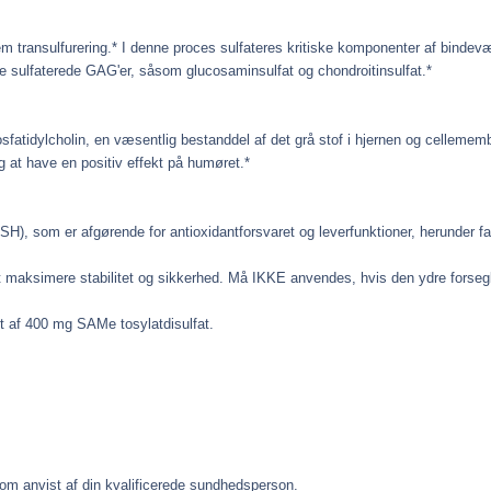
 transulfurering.* I denne proces sulfateres kritiske komponenter af binde
ve sulfaterede GAG'er, såsom glucosaminsulfat og chondroitinsulfat.*
sfatidylcholin, en væsentlig bestanddel af det grå stof i hjernen og cellememb
g at have en positiv effekt på humøret.*
, som er afgørende for antioxidantforsvaret og leverfunktioner, herunder fase
 at maksimere stabilitet og sikkerhed. Må IKKE anvendes, hvis den ydre forsegl
t af 400 mg SAMe tosylatdisulfat.
om anvist af din kvalificerede sundhedsperson.