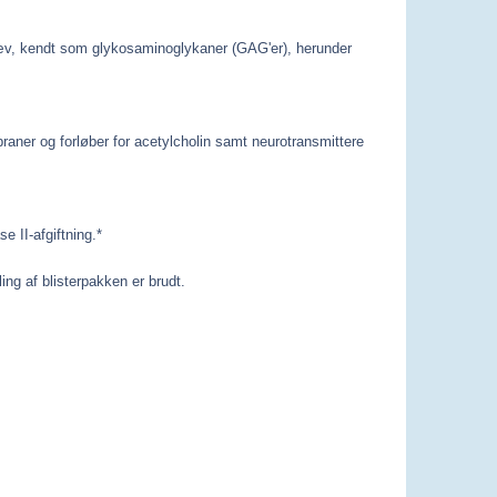
væv, kendt som glykosaminoglykaner (GAG'er), herunder
raner og forløber for acetylcholin samt neurotransmittere
 II-afgiftning.*
ing af blisterpakken er brudt.