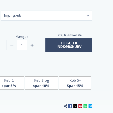
Tilføj til ønskeliste
Mængde
TILFØJ TIL
Reducer
Forøg
INDKØBSKURV
mængden
mængden
af
af
SAM-
SAM-
e
e
200
200
mg
mg
20
20
enterotabletter
enterotabletter
fra
fra
Jarrow
Jarrow
Køb 2
Køb 3 og
Køb 5+
spar 5%
spar 10%.
Spar 15%