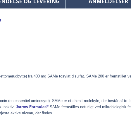
ENDELSE OG LEVERING
ANMELDELSER
w
ttomerudbytte) fra 400 mg SAMe tosylat disulfat. SAMe 200 er fremstillet ved 
hionin (en essentiel aminosyre). SAMe er et chiralt molekyle, der består af t
®
k inaktiv.
Jarrow Formulas
SAMe fremstilles naturligt ved mikrobiologisk f
este aktive niveau, der findes.