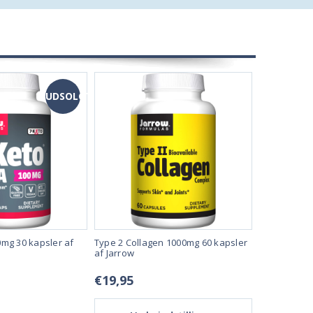
UDSOLGT
mg 30 kapsler af
Type 2 Collagen 1000mg 60 kapsler
Krill Oil 120
af Jarrow
Jarrow
€19,95
€29,95