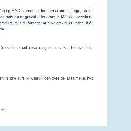
I'er) og MAO-hæmmere, bør konsultere en læge, før de
es hvis du er gravid eller ammer.
Må ikke overskride
rodukt, hvis du forsøger at blive gravid, er under 18 år
de.
modificeret cellulose, magnesiumsilikat, triethylcitrat,
en mindre sure pH-værdi i den øvre del af tarmene, hvor
gdom.