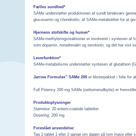
Fælles sundhed*
SAMe understøtter produktionen af sundt bindevæv gennem
glucosamin og chondroitin, af SAMe-metabolitter for at gi
Hjernens stofskifte og humør*
SAMe-methyleringsreaktioner er involveret i syntesen af fo
som dopamin, noradrenalin og serotonin, og det har vist si
Leverfunktion*
SAMe-metabolisme understøtter syntesen af glutathion (GSH)
®
Jarrow Formulas
SAM
e
200
er blisterpakket i folie for
Full Potency 200 mg SAMe (nettomerudbytte) er fremstille
Produktoplysninger
Størrelse: 20 entericcoatede tabletter
Dosering: 200 mg
Foreslået anvendelse:
Tag 1 tablet 1 eller 2 gange om dagen på tom mave eller s