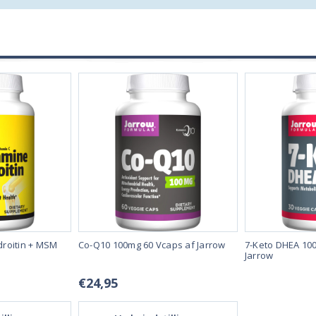
roitin + MSM
Co-Q10 100mg 60 Vcaps af Jarrow
7-Keto DHEA 100
Jarrow
€24,95