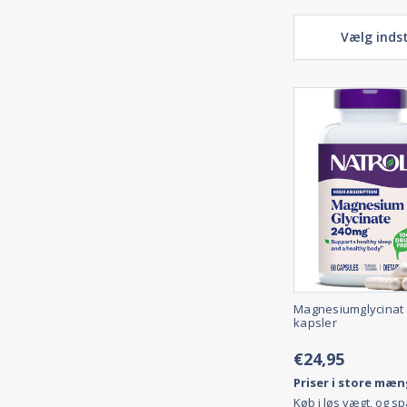
Vælg indst
Magnesiumglycinat 
kapsler
€24,95
Priser i store mæn
Køb i løs vægt, og s