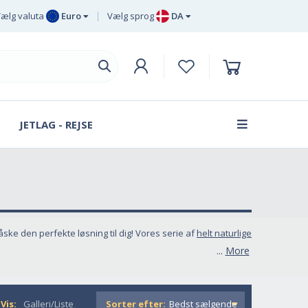
ælg valuta
Euro
Vælg sprog
DA
Euro
EN
Britisk pund
DE
sterling
SV
Svenske
DA
kroner
JETLAG - REJSE
FR
Dansk krone
ske den perfekte løsning til dig! Vores serie af
helt naturlige
tonin, magnesium og kamille, vil du snooze som en baby på i
...
More
Vis:
Galleri/Liste
Sorter efter: