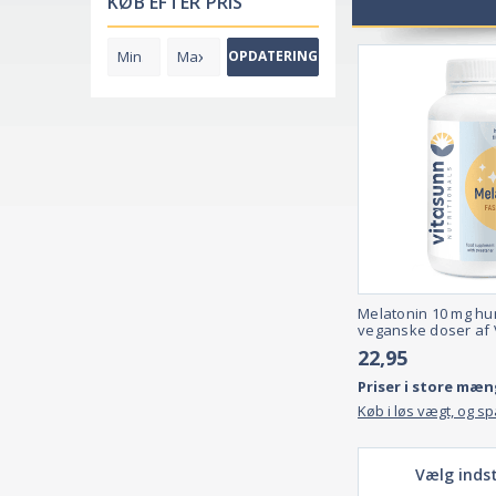
KØB EFTER PRIS
Der findes forskellige typer af søvnløshedsproblemer, men ko
Der er to hovedtyper af søvnløshed: primær og sekundær 
OPDATERING
at søvnproblemerne skyldes en anden helbredstilstand.
Der findes også forskellige typer af søvnløshed baseret på
(mere end en måned).
Nogle mennesker med søvnløshed kan også have søvnapnø, so
Hvis du tror, at du lider af søvnløshed, skal du tale med din 
r, f.eks. melatonin-gummier, flydende melatonin og melatonin 
Styr din søvncyklus på naturlig vis!
Melatonin 10 mg hur
veganske doser af 
Read Less
22,95
Priser i store mæn
Køb i løs vægt, og s
Vælg indst