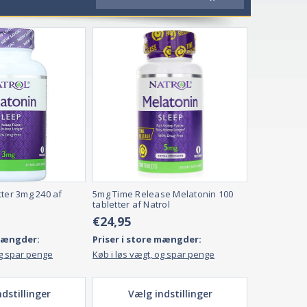
øvn.
 en anden helbredstilstand.
Sekundær søvnløshed
betyder,
indre end en måned).
Kronisk søvnløshed
varer i længere tid
ioder under søvnen.
, f.eks. at tage
melatonintilskud
, som kan fås i mange forme
tter 3mg 240 af
5mg Time Release Melatonin 100
tabletter af Natrol
€24,95
 mængder:
Priser i store mængder:
og spar penge
Køb i løs vægt, og spar penge
dstillinger
Vælg indstillinger