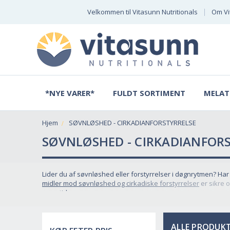
Velkommen til Vitasunn Nutritionals
Om Vi
*NYE VARER*
FULDT SORTIMENT
MELAT
Hjem
SØVNLØSHED - CIRKADIANFORSTYRRELSE
SØVNLØSHED - CIRKADIANFOR
Lider du af søvnløshed eller forstyrrelser i døgnrytmen? Har
midler mod søvnløshed og cirkadiske forstyrrelser
er sikre 
ngen tid.
Hvad er søvnløshed?
ALLE PRODUKT