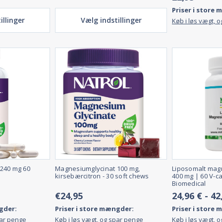
Priser i store
illinger
Vælg indstillinger
Køb i løs vægt, 
240 mg 60
Magnesiumglycinat 100 mg,
Liposomalt mag
kirsebærcitron - 30 soft chews
400 mg | 60 V-c
Biomedical
€24,95
24,96 € - 42
gder:
Priser i store mængder:
Priser i store
par penge
Køb i løs vægt, og spar penge
Køb i løs vægt, 