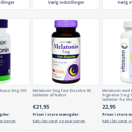
illinger
Vælg indstillinger
Vælg in
lease 3mg 100
Melatonin 5mg Fast-Dissolve 90
Melatonin med ti
tabletter af Natrol
frigivelse 5 mg
tabletter fra Vi
€21,95
22,95
gder:
Priser i store mængder:
Priser i store
par penge
Køb i løs vægt, og spar penge
Køb i løs vægt, 