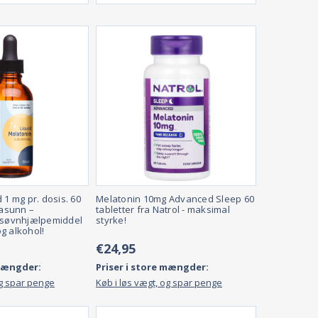
 1 mg pr. dosis. 60
Melatonin 10mg Advanced Sleep 60
tasunn –
tabletter fra Natrol - maksimal
e søvnhjælpemiddel
styrke!
g alkohol!
€24,95
 mængder:
Priser i store mængder:
og spar penge
Køb i løs vægt, og spar penge