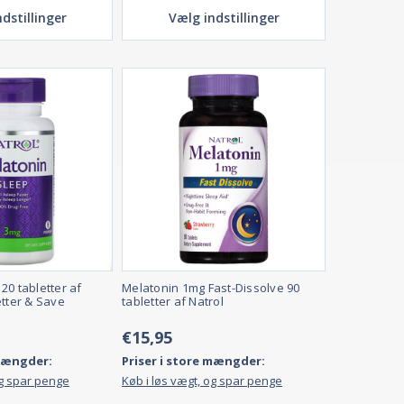
dstillinger
Vælg indstillinger
20 tabletter af
Melatonin 1mg Fast-Dissolve 90
etter & Save
tabletter af Natrol
€15,95
 mængder:
Priser i store mængder:
og spar penge
Køb i løs vægt, og spar penge