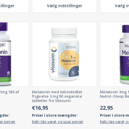
illinger
Vælg indstillinger
Vælg in
 1mg 180 af
Melatonin med tidsindstillet
Melatonin 3mg 1
frigivelse 3 mg 90 veganske
Natrol--Sleep B
tabletter fra Vitasunn
€16,95
22,95
gder:
Priser i store mængder:
Priser i store
par penge
Køb i løs vægt, og spar penge
Køb i løs vægt, 