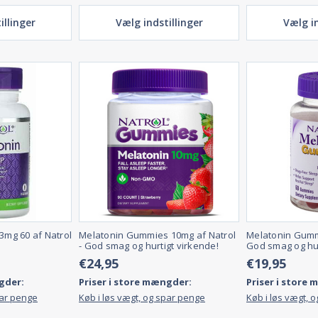
illinger
Vælg indstillinger
Vælg in
 3mg 60 af Natrol
Melatonin Gummies 10mg af Natrol
Melatonin Gummi
- God smag og hurtigt virkende!
God smag og hur
€24,95
€19,95
gder:
Priser i store mængder:
Priser i store
par penge
Køb i løs vægt, og spar penge
Køb i løs vægt, 