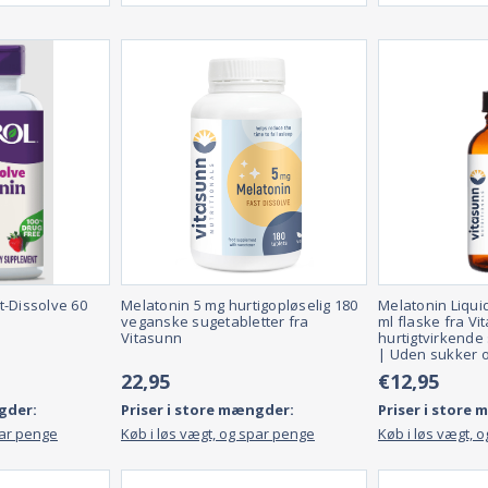
t-Dissolve 60
Melatonin 5 mg hurtigopløselig 180
Melatonin Liquid
veganske sugetabletter fra
ml flaske fra Vi
Vitasunn
hurtigtvirkend
| Uden sukker o
22,95
€12,95
gder:
Priser i store mængder:
Priser i store
par penge
Køb i løs vægt, og spar penge
Køb i løs vægt, 