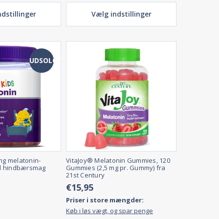
dstillinger
Vælg indstillinger
UDSOLGT
 mg melatonin-
VitaJoy® Melatonin Gummies, 120
d hindbærsmag
Gummies (2,5 mg pr. Gummy) fra
21st Century
€15,95
Priser i store mængder:
Køb i løs vægt, og spar penge