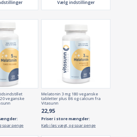
dstillinger
Vælg indstillinger
dsindstillet
Melatonin 3 mg 180 veganske
 120 veganske
tabletter plus B6 og calcium fra
tasunn
Vitasunn
22,95
 mængder:
Priser i store mængder:
og spar penge
Køb i løs vægt, og spar penge