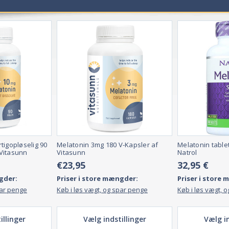
rt fortalt er søvnløshed et problem med at falde i søvn eller holde sig i s
søvnløshed.
Primær søvnløshed
betyder, at søvnproblemerne ikke skyldes
, hvor længe problemet varer.
Akut søvnløshed
varer i en kort periode (m
m er en tilstand, hvor man holder op med at trække vejret i korte per
læge. Der er også ting, du selv kan gøre for at hjælpe dig med at sove bedre
til at tygge.
tigopløselig 90
Melatonin 3mg 180 V-Kapsler af
Melatonin table
Vitasunn
Vitasunn
Natrol
€23,95
32,95 €
gder:
Priser i store mængder:
Priser i store
par penge
Køb i løs vægt, og spar penge
Køb i løs vægt, 
illinger
Vælg indstillinger
Vælg in