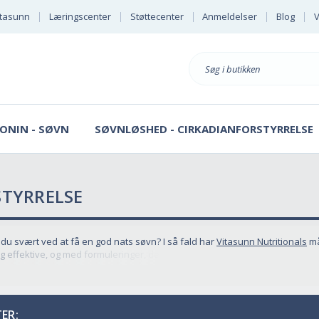
tasunn
Læringscenter
Støttecenter
Anmeldelser
Blog
V
Søg
på
ONIN - SØVN
SØVNLØSHED - CIRKADIANFORSTYRRELSE
STYRRELSE
 du svært ved at få en god nats søvn? I så fald har
Vitasunn Nutritionals
må
og effektive, og med formuleringer, der indeholder ingredienser som mela
ER: