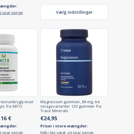
 mængder:
Vælg indstillinger
og spar penge
nesiumbisglycinat
Magnesium-gummier, 84 mg, tre
aps fra MITO
smagsvarianter 120 gummier fra
Trace Minerals
,16 €
€24,95
 mængder:
Priser i store mængder:
og spar penge
Køb i løs vægt, og spar penge