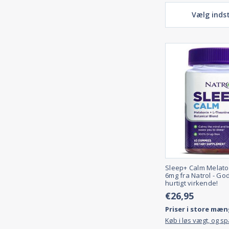
Vælg indst
Sleep+ Calm Melat
6mg fra Natrol - Go
hurtigt virkende!
€26,95
Priser i store mæn
Køb i løs vægt, og s