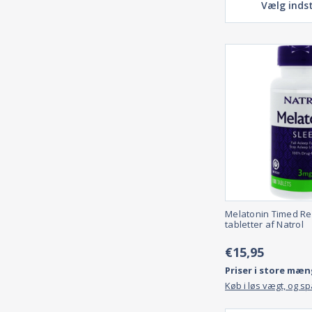
Vælg indst
Melatonin Timed Re
tabletter af Natrol
€15,95
Priser i store mæn
Køb i løs vægt, og s