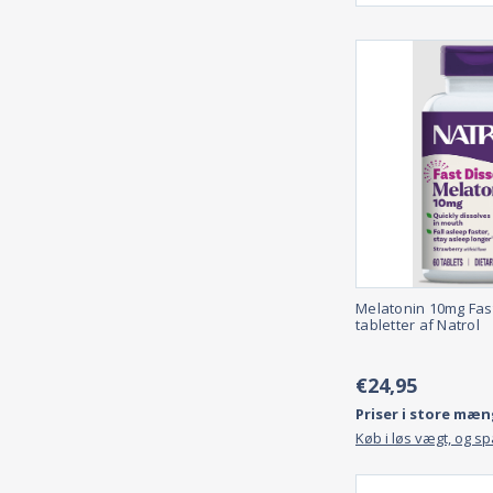
Melatonin 10mg Fas
tabletter af Natrol
€24,95
Priser i store mæn
Køb i løs vægt, og s