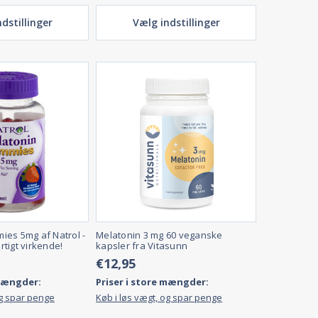
dstillinger
Vælg indstillinger
es 5mg af Natrol -
Melatonin 3 mg 60 veganske
tigt virkende!
kapsler fra Vitasunn
€12,95
 mængder:
Priser i store mængder:
og spar penge
Køb i løs vægt, og spar penge