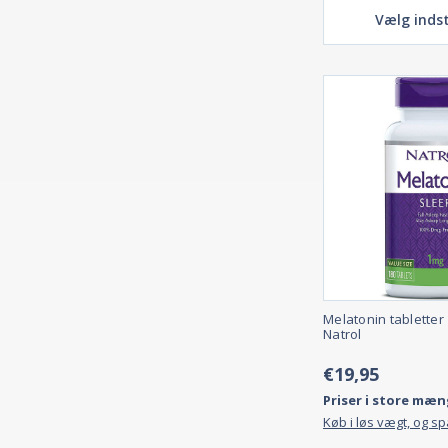
Vælg indst
Melatonin tabletter
Natrol
€19,95
Priser i store mæn
Køb i løs vægt, og s