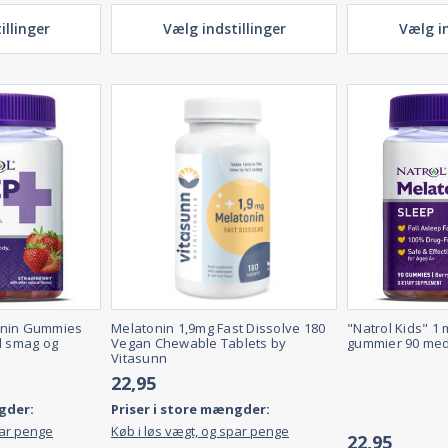
illinger
Vælg indstillinger
Vælg in
onin Gummies
Melatonin 1,9mg Fast Dissolve 180
"Natrol Kids" 1
d smag og
Vegan Chewable Tablets by
gummier 90 me
Vitasunn
22,95
gder:
Priser i store mængder:
par penge
Køb i løs vægt, og spar penge
22,95