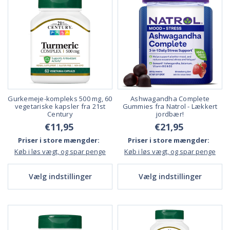
Gurkemeje-kompleks 500 mg, 60
Ashwagandha Complete
vegetariske kapsler fra 21st
Gummies fra Natrol - Lækkert
Century
jordbær!
€11,95
€21,95
Priser i store mængder:
Priser i store mængder:
Køb i løs vægt, og spar penge
Køb i løs vægt, og spar penge
Vælg indstillinger
Vælg indstillinger