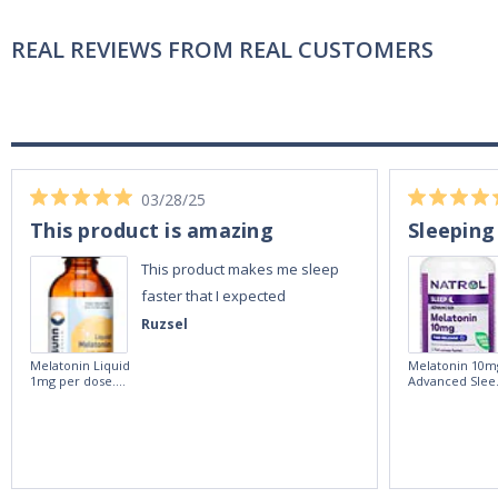
REAL REVIEWS FROM REAL CUSTOMERS
03/28/25
This product is amazing
Sleeping
This product makes me sleep
faster that I expected
Ruzsel
Melatonin Liquid
Melatonin 10m
1mg per dose.
Advanced Slee
60ml Bottle by
60 Tablets by
Vitasunn -Fast
Natrol -
Acting Sleep
Maximum
Aide | No Sugar,
Strength!
and Alcohol
Free!