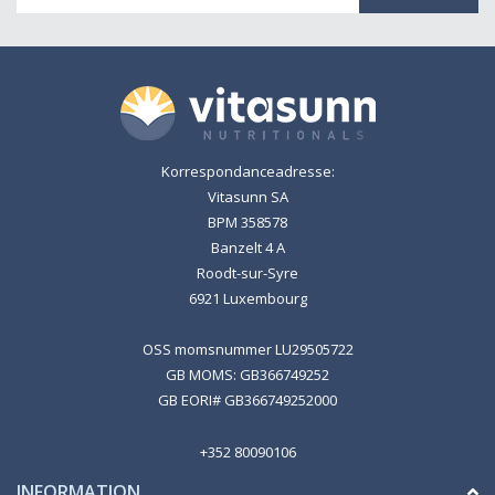
adresse
Korrespondanceadresse:
Vitasunn SA
BPM 358578
Banzelt 4 A
Roodt-sur-Syre
6921 Luxembourg
OSS momsnummer LU29505722
GB MOMS: GB366749252
GB EORI# GB366749252000
+352 80090106
INFORMATION