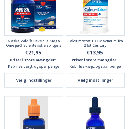
Alaska Wild® Fiskeolie Mega
Calciumcitrat +D3 Maximum fra
Omega-3 90 enteriske softgels
21st Century
€21,95
€13,95
Priser i store mængder:
Priser i store mængder:
Køb i løs vægt, og spar penge
Køb i løs vægt, og spar penge
Vælg indstillinger
Vælg indstillinger