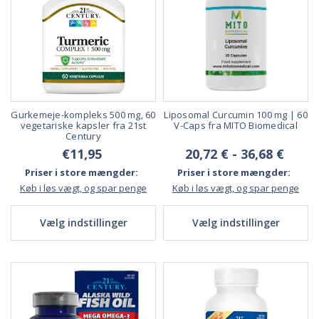
Gurkemeje-kompleks 500 mg, 60
Liposomal Curcumin 100 mg | 60
vegetariske kapsler fra 21st
V-Caps fra MITO Biomedical
Century
€11,95
20,72 € - 36,68 €
Priser i store mængder:
Priser i store mængder:
Køb i løs vægt, og spar penge
Køb i løs vægt, og spar penge
Vælg indstillinger
Vælg indstillinger