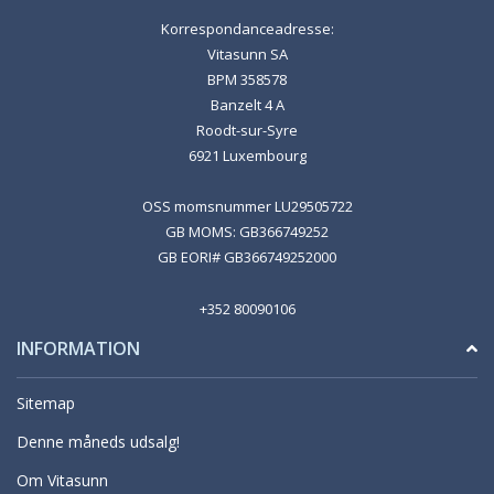
Korrespondanceadresse:
Vitasunn SA
BPM 358578
Banzelt 4 A
Roodt-sur-Syre
6921 Luxembourg
OSS momsnummer LU29505722
GB MOMS: GB366749252
GB EORI# GB366749252000
+352 80090106
INFORMATION
Sitemap
Denne måneds udsalg!
Om Vitasunn