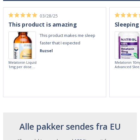
03/28/25
This product is amazing
Sleeping
This product makes me sleep
faster that I expected
Ruzsel
Melatonin Liquid
Melatonin 10m
1mg per dose.
Advanced Slee
60ml Bottle by
60 Tablets by
Vitasunn -Fast
Natrol -
Acting Sleep
Maximum
Aide | No Sugar,
Strength!
and Alcohol
Free!
Alle pakker sendes fra EU