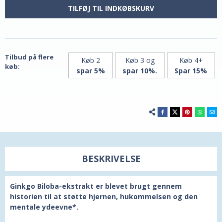
standardiseret,
standardiser
60
60
TILFØJ TIL INDKØBSKURV
mg,
mg,
60
60
vegetariske
vegetariske
kapsler
kapsler
fra
fra
21st
21st
Century
Century
Tilbud på flere
Køb 2
Køb 3 og
Køb 4+
køb:
spar 5%
spar 10%.
Spar 15%
BESKRIVELSE
Ginkgo Biloba-ekstrakt er blevet brugt gennem
historien til at støtte hjernen, hukommelsen og den
mentale ydeevne*.