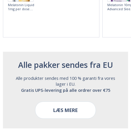
Melatonin Liquid
Melatonin 10m
1mg per dose.
Advanced Slee
60ml Bottle by
60 Tablets by
Vitasunn -Fast
Natrol -
Acting Sleep
Maximum
Aide | No Sugar,
Strength!
and Alcohol
Free!
Alle pakker sendes fra EU
Alle produkter sendes med 100 % garanti fra vores
lager i EU.
Gratis UPS-levering på alle ordrer over €75
LÆS MERE