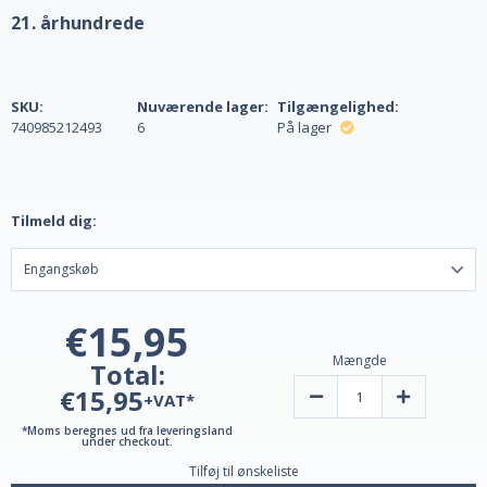
21. århundrede
SKU:
Nuværende lager:
Tilgængelighed:
740985212493
6
På lager
Tilmeld dig:
€15,95
Mængde
Total:
€15,95
Reducer
Øg
+VAT*
mængden
mængden
af
af
*Moms beregnes ud fra leveringsland
Ginkgo
Ginkgo
under checkout.
Biloba-
Biloba-
Tilføj til ønskeliste
ekstrakt,
ekstrakt,