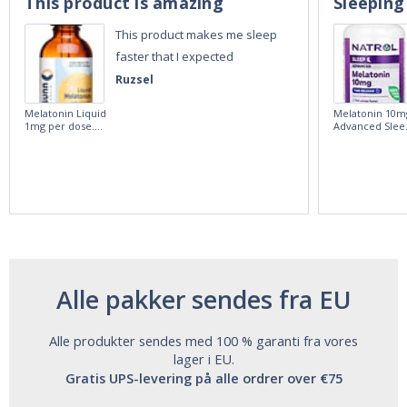
This product is amazing
Sleeping
This product makes me sleep
faster that I expected
Ruzsel
Melatonin Liquid
Melatonin 10m
1mg per dose.
Advanced Slee
60ml Bottle by
60 Tablets by
Vitasunn -Fast
Natrol -
Acting Sleep
Maximum
Aide | No Sugar,
Strength!
and Alcohol
Free!
Alle pakker sendes fra EU
Alle produkter sendes med 100 % garanti fra vores
lager i EU.
Gratis UPS-levering på alle ordrer over €75