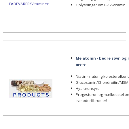
FøDEVARER/Vitaminer
Oplysninger om B-12-vitamin
Melatonin - bedre søvn og
mere
Niacin - naturlig kolesterolkon
Glucosamin/Chondroitin/MSM
Hyaluronsyre
Progesteron og mælketistel 
livmoderfibromer!