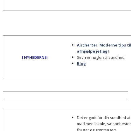
Aircharter: Moderne tips til
afhjælpe jetlag!
I NYHEDERNE!
Søvn er nøglen til sundhed
Blog
Det er godt for din sundhed at
mad med lokale, sæsonbeste
frugter og grøntsager!