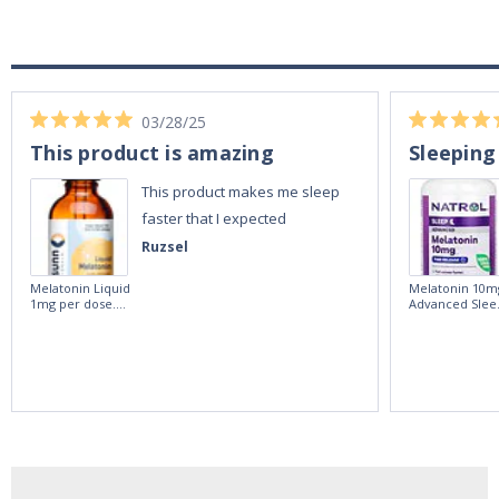
03/28/25
This product is amazing
Sleeping
This product makes me sleep
faster that I expected
Ruzsel
Melatonin Liquid
Melatonin 10m
1mg per dose.
Advanced Slee
60ml Bottle by
60 Tablets by
Vitasunn -Fast
Natrol -
Acting Sleep
Maximum
Aide | No Sugar,
Strength!
and Alcohol
Free!