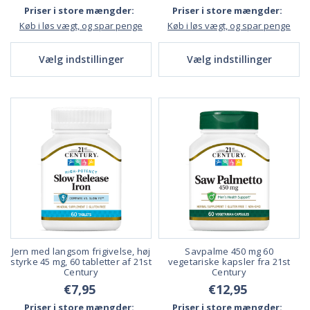
Priser i store mængder:
Priser i store mængder:
Køb i løs vægt, og spar penge
Køb i løs vægt, og spar penge
Vælg indstillinger
Vælg indstillinger
Jern med langsom frigivelse, høj
Savpalme 450 mg 60
styrke 45 mg, 60 tabletter af 21st
vegetariske kapsler fra 21st
Century
Century
€7,95
€12,95
Priser i store mængder:
Priser i store mængder: