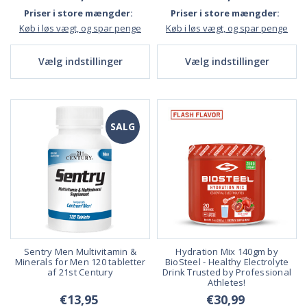
Priser i store mængder:
Priser i store mængder:
Køb i løs vægt, og spar penge
Køb i løs vægt, og spar penge
Vælg indstillinger
Vælg indstillinger
SALG
Sentry Men Multivitamin &
Hydration Mix 140gm by
Minerals for Men 120 tabletter
BioSteel - Healthy Electrolyte
af 21st Century
Drink Trusted by Professional
Athletes!
€13,95
€30,99