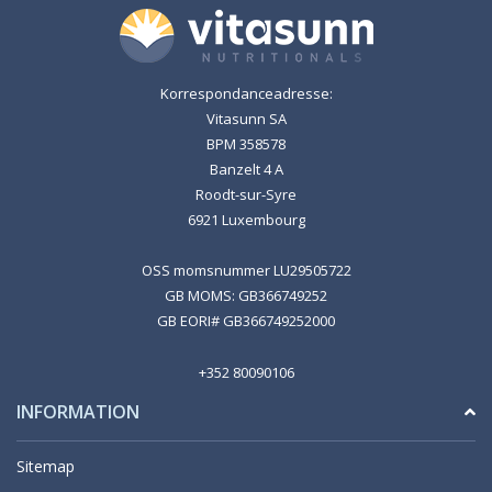
Korrespondanceadresse:
Vitasunn SA
BPM 358578
Banzelt 4 A
Roodt-sur-Syre
6921 Luxembourg
OSS momsnummer LU29505722
GB MOMS: GB366749252
GB EORI# GB366749252000
+352 80090106
INFORMATION
Sitemap