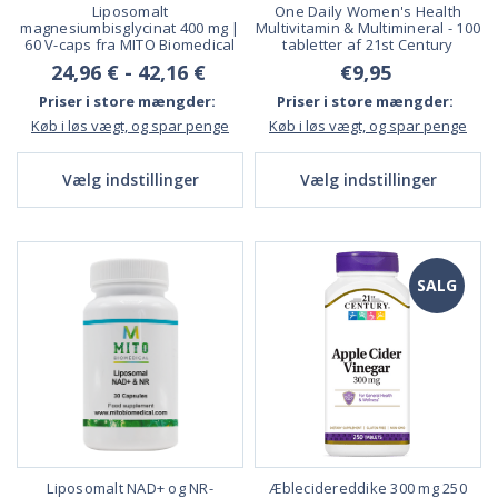
Liposomalt
One Daily Women's Health
magnesiumbisglycinat 400 mg |
Multivitamin & Multimineral - 100
60 V-caps fra MITO Biomedical
tabletter af 21st Century
24,96 € - 42,16 €
€9,95
Priser i store mængder:
Priser i store mængder:
Køb i løs vægt, og spar penge
Køb i løs vægt, og spar penge
Vælg indstillinger
Vælg indstillinger
SALG
Liposomalt NAD+ og NR-
Æblecidereddike 300 mg 250