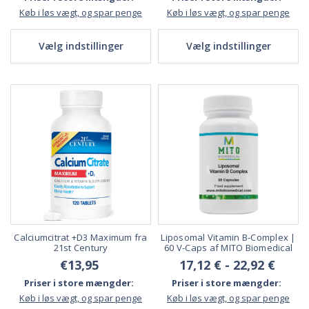
Køb i løs vægt, og spar penge
Køb i løs vægt, og spar penge
Vælg indstillinger
Vælg indstillinger
Calciumcitrat +D3 Maximum fra
Liposomal Vitamin B-Complex |
21st Century
60 V-Caps af MITO Biomedical
€13,95
17,12 € - 22,92 €
Priser i store mængder:
Priser i store mængder:
Køb i løs vægt, og spar penge
Køb i løs vægt, og spar penge