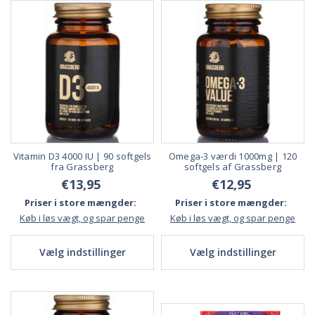
De kan inddeles i to brede kategorier:
dem, der er udformet med henblik på at løse et specifikt sundh
edsproblem, og
De er generelle multivitaminer, der er beregnet til det generelle
velvære.
Der findes et bredt udvalg af produkter fra
forskellige producenter ind
en for hver af disse kategorier
. Nogle kosttilskud skal tages dagligt, m
ens andre kun er nødvendige lejlighedsvis.
Vitamin D3 4000 IU | 90 softgels
Omega-3 værdi 1000mg | 120
fra Grassberg
softgels af Grassberg
Read Less
€13,95
€12,95
Priser i store mængder:
Priser i store mængder:
Køb i løs vægt, og spar penge
Køb i løs vægt, og spar penge
Vælg indstillinger
Vælg indstillinger