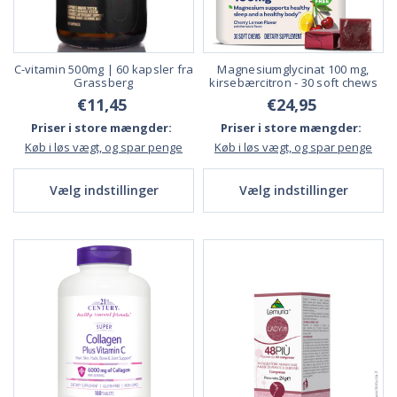
C-vitamin 500mg | 60 kapsler fra
Magnesiumglycinat 100 mg,
Grassberg
kirsebærcitron - 30 soft chews
€11,45
€24,95
Priser i store mængder:
Priser i store mængder:
Køb i løs vægt, og spar penge
Køb i løs vægt, og spar penge
Vælg indstillinger
Vælg indstillinger