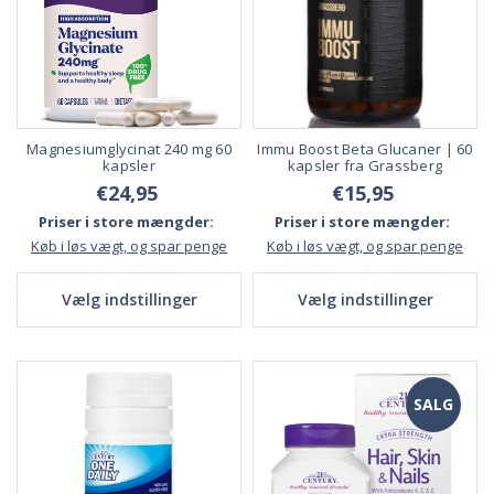
Magnesiumglycinat 240 mg 60
Immu Boost Beta Glucaner | 60
kapsler
kapsler fra Grassberg
€24,95
€15,95
Priser i store mængder:
Priser i store mængder:
Køb i løs vægt, og spar penge
Køb i løs vægt, og spar penge
Vælg indstillinger
Vælg indstillinger
SALG