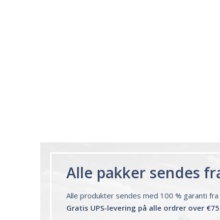
Works really well
It works really well, I use it every night
before bed and I sleep so well and so
fast. I really recommend it.
Lougein A.
Melatonin
tablets 3mg 240
by Natrol
Alle pakker sendes fr
Alle produkter sendes med 100 % garanti fra 
Gratis UPS-levering på alle ordrer over €75