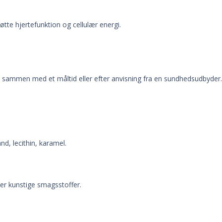
te hjertefunktion og cellulær energi.
t sammen med et måltid eller efter anvisning fra en sundhedsudbyder. 
and,
lecithin, karamel.
ller kunstige smagsstoffer.