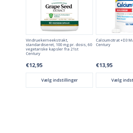
Vindruekerneekstrakt,
Calciumcitrat +D3 M
ral - 100
standardiseret, 100 mg pr. dosis, 60
Century
y
vegetariske kapsler fra 21st
Century
€12,95
€13,95
nger
Vælg indstillinger
Vælg indst
02/28/23