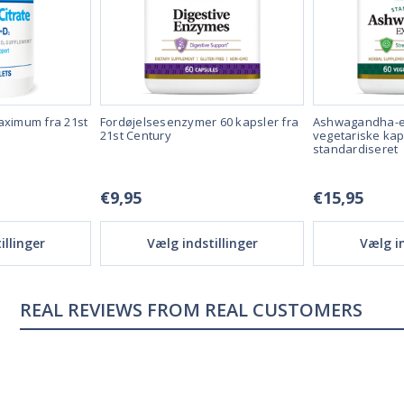
aximum fra 21st
Fordøjelsesenzymer 60 kapsler fra
Ashwagandha-ek
21st Century
vegetariske kap
standardiseret
€9,95
€15,95
illinger
Vælg indstillinger
Vælg in
REAL REVIEWS FROM REAL CUSTOMERS