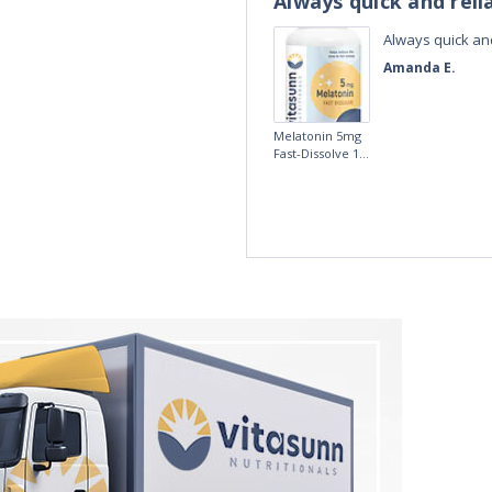
Always quick and reli
Always quick and
Amanda E.
Melatonin 5mg
Fast-Dissolve 180
Vegan Lozenges
by Vitasunn