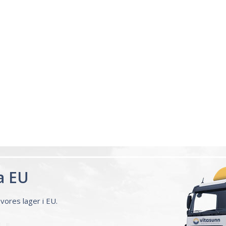
a EU
vores lager i EU.