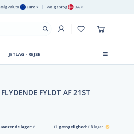
ælg valuta
Euro
Vælg sprog
DA
Euro
EN
Britisk pund
DE
sterling
SV
Svenske
DA
kroner
JETLAG - REJSE
FR
Dansk krone
 FLYDENDE FYLDT AF 21ST
uværende lager:
6
Tilgængelighed:
På lager