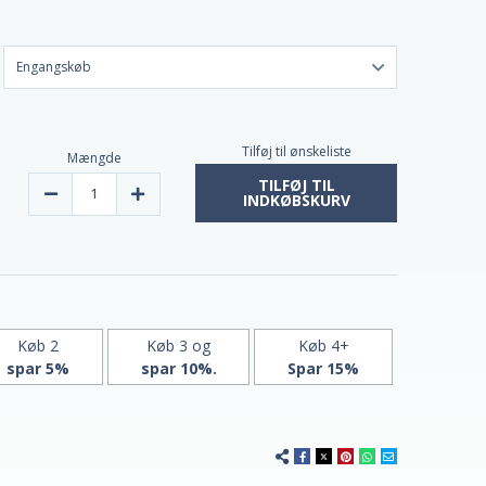
Tilføj til ønskeliste
Mængde
TILFØJ TIL
Reducer
Forøg
INDKØBSKURV
mængden
mængden
af
af
Co
Co
Q-
Q-
10
10
100
100
mg
mg
væske
væske
påfyldt
påfyldt
af
af
Køb 2
Køb 3 og
Køb 4+
21st
21st
spar 5%
spar 10%.
Spar 15%
Century
Century