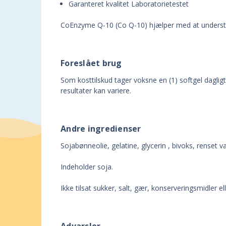
Garanteret kvalitet Laboratorietestet
CoEnzyme Q-10 (Co Q-10) hjælper med at understøt
Foreslået brug
Som kosttilskud tager voksne en (1) softgel daglig
resultater kan variere.
Andre ingredienser
Sojabønneolie,
gelatine, glycerin
, bivoks,
renset v
Indeholder soja.
Ikke tilsat sukker, salt, gær, konserveringsmidler e