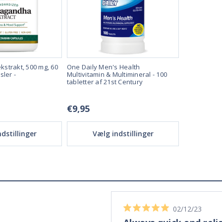
strakt, 500 mg, 60
One Daily Men's Health
Vindruekern
sler -
Multivitamin & Multimineral - 100
standardiser
tabletter af 21st Century
vegetariske 
Century
€9,95
€12,95
dstillinger
Vælg indstillinger
Væl
02/12/23