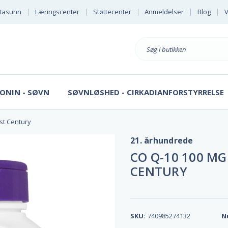
tasunn
Læringscenter
Støttecenter
Anmeldelser
Blog
V
Søg
på
ONIN - SØVN
SØVNLØSHED - CIRKADIANFORSTYRRELSE
st Century
21. århundrede
CO Q-10 100 MG
CENTURY
SKU:
740985274132
N