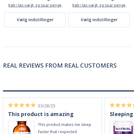
Køb i løs vægt, og spar penge
Køb i løs vægt, og spar penge
Vælg indstillinger
Vælg indstillinger
REAL REVIEWS FROM REAL CUSTOMERS
03/28/25
This product is amazing
Sleeping
This product makes me sleep
faster that I expected