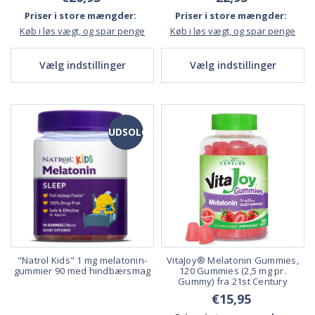
Priser i store mængder:
Priser i store mængder:
Køb i løs vægt, og spar penge
Køb i løs vægt, og spar penge
Vælg indstillinger
Vælg indstillinger
UDSOLGT
"Natrol Kids" 1 mg melatonin-
VitaJoy® Melatonin Gummies,
gummier 90 med hindbærsmag
120 Gummies (2,5 mg pr.
Gummy) fra 21st Century
€15,95