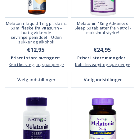
Melatonin Liquid 1 mg pr. dosis.
Melatonin 10mg Advanced
60 ml flaske fra Vitasunn –
Sleep 60 tabletter fra Natrol -
hurtigtvirkende
maksimal styrke!
søvnhjælpemiddel | Uden
sukker og alkohol!
€12,95
€24,95
Priser i store mængder:
Priser i store mængder:
Køb i løs vægt, og spar penge
Køb i løs vægt, og spar penge
Vælg indstillinger
Vælg indstillinger