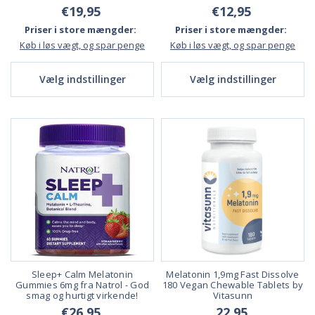
€19,95
€12,95
Priser i store mængder:
Priser i store mængder:
Køb i løs vægt, og spar penge
Køb i løs vægt, og spar penge
Vælg indstillinger
Vælg indstillinger
Sleep+ Calm Melatonin
Melatonin 1,9mg Fast Dissolve
Gummies 6mg fra Natrol - God
180 Vegan Chewable Tablets by
smag og hurtigt virkende!
Vitasunn
€26,95
22,95