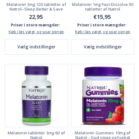
Melatonin 3mg 120 tabletter af
Melatonin 1mg Fast-Dissolve 90
Natrol--Sleep Better & Save
tabletter af Natrol
22,95
€15,95
Priser i store mængder:
Priser i store mængder:
Køb i løs vægt, og spar penge
Køb i løs vægt, og spar penge
Vælg indstillinger
Vælg indstillinger
Melatonin tabletter 3mg 60 af
Melatonin Gummies 10mg af
Natrol
Natrol - God smag og hurtigt