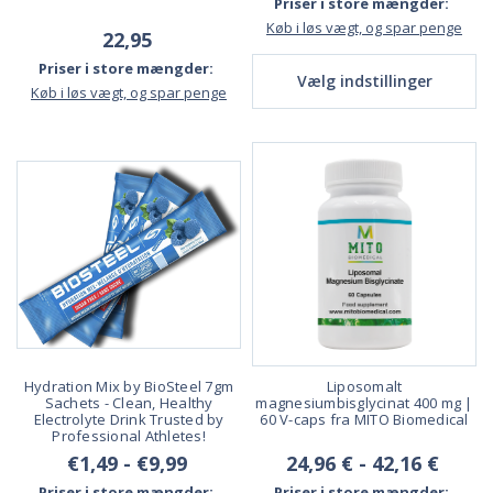
Priser i store mængder:
Køb i løs vægt, og spar penge
22,95
Priser i store mængder:
Vælg indstillinger
Køb i løs vægt, og spar penge
Hydration Mix by BioSteel 7gm
Liposomalt
Sachets - Clean, Healthy
magnesiumbisglycinat 400 mg |
Electrolyte Drink Trusted by
60 V-caps fra MITO Biomedical
Professional Athletes!
€1,49 - €9,99
24,96 € - 42,16 €
Priser i store mængder:
Priser i store mængder: