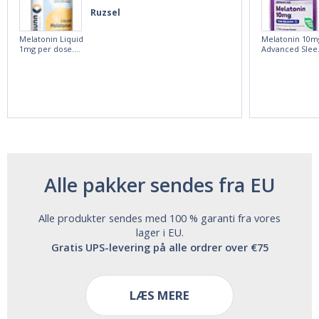
Ruzsel
Melatonin Liquid
Melatonin 10m
1mg per dose.
Advanced Slee
60ml Bottle by
60 Tablets by
Vitasunn -Fast
Natrol -
Acting Sleep
Maximum
Aide | No Sugar,
Strength!
and Alcohol
Free!
Alle pakker sendes fra EU
Alle produkter sendes med 100 % garanti fra vores
lager i EU.
Gratis UPS-levering på alle ordrer over €75
LÆS MERE