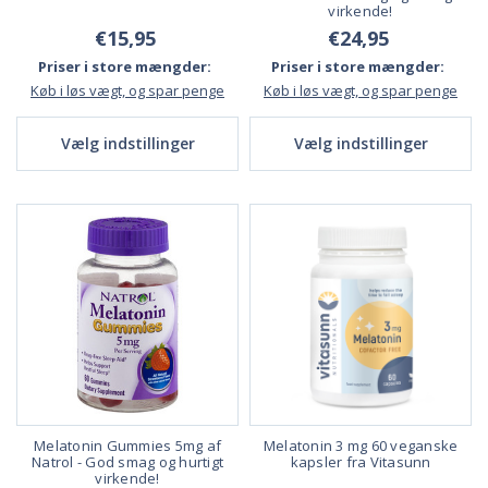
virkende!
€15,95
€24,95
Priser i store mængder:
Priser i store mængder:
Køb i løs vægt, og spar penge
Køb i løs vægt, og spar penge
Vælg indstillinger
Vælg indstillinger
Melatonin Gummies 5mg af
Melatonin 3 mg 60 veganske
Natrol - God smag og hurtigt
kapsler fra Vitasunn
virkende!