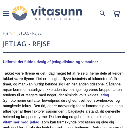
Hjem
JETLAG - REJSE
JETLAG - REJSE
Udforsk det fulde udvalg af jetlag-tilskud og vitaminer
Takket være flyene er det i dag meget let at rejse til fjerne dele af verden
takket være flyene. Det er muligt at flyve tusindvis af kilometer på få
timer, og man kan hurtigt befinde sig i en helt anden tidszone. Sådanne
rejser kommer naturligvis ikke uden bivirkninger, og vores kroppe har en
tendens til at reagere med noget, der almindeligvis kaldes
jetlag
.
Symptomerne omfatter hovedpine, døsighed, træthed, søvnbesvær og
manglende fokus. Den tid, der er nødvendig for at komme sig over jetlag,
afhænger af flere faktorer såsom den tilbagelagte afstand, dit generelle
helbred og kroppens rytme. Du kan dog nu gribe til kosttilskud og
vitaminer mod jetlag
,
som kan fremskynde processen og give dig
mulighed for at føle dig bedst muligt meget hurtigere. Derfor har vi sørget