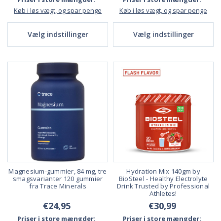
Køb i løs vægt, og spar penge
Køb i løs vægt, og spar penge
Vælg indstillinger
Vælg indstillinger
Magnesium-gummier, 84 mg, tre
Hydration Mix 140gm by
smagsvarianter 120 gummier
BioSteel - Healthy Electrolyte
fra Trace Minerals
Drink Trusted by Professional
Athletes!
€24,95
€30,99
Priser i store mængder:
Priser i store mængder: