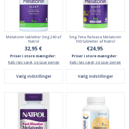
Melatonin tabletter 3mg 240 af
5mg Time Release Melatonin
Natrol
100 tabletter af Natrol
32,95 €
€24,95
Priser i store mængder:
Priser i store mængder:
Køb i løs vægt, og spar penge
Køb i løs vægt, og spar penge
Vælg indstillinger
Vælg indstillinger