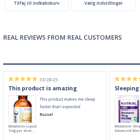
Tilføj til indkøbskurv
Vælg indstillinger
REAL REVIEWS FROM REAL CUSTOMERS
03/28/25
This product is amazing
Sleeping
This product makes me sleep
faster that I expected
Ruzsel
Melatonin Liquid
Melatonin 10m
1mg per dose.
Advanced Slee
60ml Bottle by
60 Tablets by
Vitasunn -Fast
Natrol -