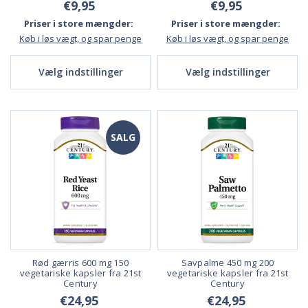
€9,95
€9,95
Priser i store mængder:
Priser i store mængder:
Køb i løs vægt, og spar penge
Køb i løs vægt, og spar penge
Vælg indstillinger
Vælg indstillinger
SALG
Rød gærris 600 mg 150
Savpalme 450 mg 200
vegetariske kapsler fra 21st
vegetariske kapsler fra 21st
Century
Century
€24,95
€24,95