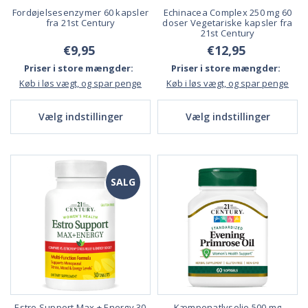
Fordøjelsesenzymer 60 kapsler
Echinacea Complex 250 mg 60
fra 21st Century
doser Vegetariske kapsler fra
21st Century
€9,95
€12,95
Priser i store mængder:
Priser i store mængder:
Køb i løs vægt, og spar penge
Køb i løs vægt, og spar penge
Vælg indstillinger
Vælg indstillinger
SALG
Estro Support Max + Energy 30
Kæmpenatlysolie 500 mg