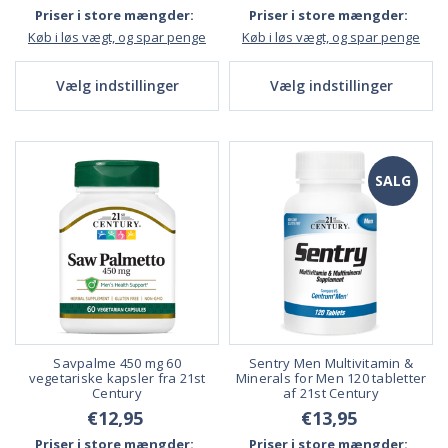
Priser i store mængder:
Priser i store mængder:
Køb i løs vægt, og spar penge
Køb i løs vægt, og spar penge
Vælg indstillinger
Vælg indstillinger
SALG
Savpalme 450 mg 60
Sentry Men Multivitamin &
vegetariske kapsler fra 21st
Minerals for Men 120 tabletter
Century
af 21st Century
€12,95
€13,95
Priser i store mængder:
Priser i store mængder: