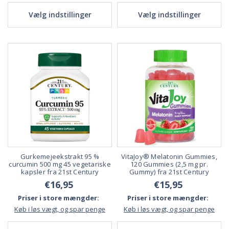
Vælg indstillinger
Vælg indstillinger
Gurkemejeekstrakt 95 %
VitaJoy® Melatonin Gummies,
curcumin 500 mg 45 vegetariske
120 Gummies (2,5 mg pr.
kapsler fra 21st Century
Gummy) fra 21st Century
€16,95
€15,95
Priser i store mængder:
Priser i store mængder:
Køb i løs vægt, og spar penge
Køb i løs vægt, og spar penge