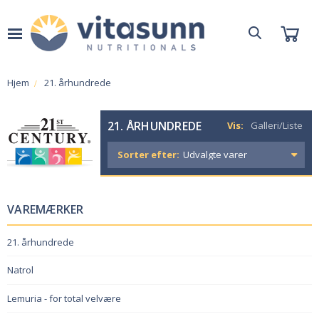
Hjem
21. århundrede
21. ÅRHUNDREDE
Vis:
Galleri/Liste
Sorter efter:
VAREMÆRKER
21. århundrede
Natrol
Lemuria - for total velvære