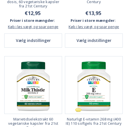
dosis, 60 vegetariske kapsler
Century
fra 21st Century
€12,95
€13,95
Priser i store mængder:
Priser i store mængder:
Køb i løs vægt, og spar penge
Køb i løs vægt, og spar penge
Vælg indstillinger
Vælg indstillinger
Marietidselekstrakt 60
Naturligt E-vitamin 268 mg (400
vegetariske kapsler fra 21st
IE) 110 softgels fra 21st Century