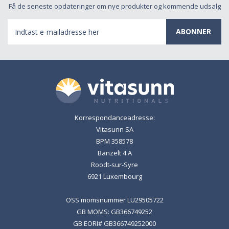
Få de seneste opdateringer om nye produkter og kommende udsalg
E-
mail-
adresse
Korrespondanceadresse:
Vitasunn SA
BPM 358578
Banzelt 4 A
Roodt-sur-Syre
6921 Luxembourg
OSS momsnummer LU29505722
GB MOMS: GB366749252
GB EORI# GB366749252000