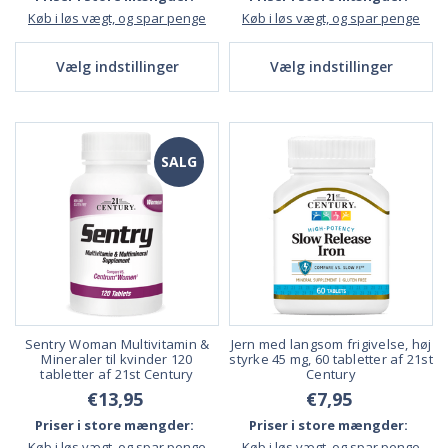
Køb i løs vægt, og spar penge
Køb i løs vægt, og spar penge
Vælg indstillinger
Vælg indstillinger
SALG
Sentry Woman Multivitamin &
Jern med langsom frigivelse, høj
Mineraler til kvinder 120
styrke 45 mg, 60 tabletter af 21st
tabletter af 21st Century
Century
€13,95
€7,95
Priser i store mængder:
Priser i store mængder:
Køb i løs vægt, og spar penge
Køb i løs vægt, og spar penge