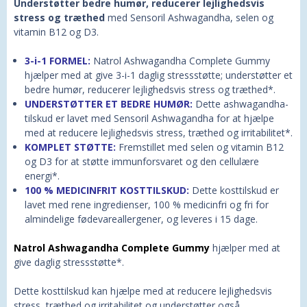
Understøtter bedre humør, reducerer lejlighedsvis
stress og træthed
med Sensoril Ashwagandha, selen og
vitamin B12 og D3.
3-i-1 FORMEL:
Natrol Ashwagandha Complete Gummy
hjælper med at give 3-i-1 daglig stressstøtte; understøtter et
bedre humør, reducerer lejlighedsvis stress og træthed*.
UNDERSTØTTER ET BEDRE HUMØR:
Dette ashwagandha-
tilskud er lavet med Sensoril Ashwagandha for at hjælpe
med at reducere lejlighedsvis stress, træthed og irritabilitet*.
KOMPLET STØTTE:
Fremstillet med selen og vitamin B12
og D3 for at støtte immunforsvaret og den cellulære
energi*.
100 % MEDICINFRIT KOSTTILSKUD:
Dette kosttilskud er
lavet med rene ingredienser, 100 % medicinfri og fri for
almindelige fødevareallergener, og leveres i 15 dage.
Natrol Ashwagandha Complete Gummy
hjælper med at
give daglig stressstøtte*.
Dette kosttilskud kan hjælpe med at reducere lejlighedsvis
stress, træthed og irritabilitet og understøtter også