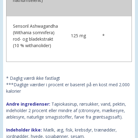
natriumselenit)
Sensoril Ashwagandha
(Withania somnifera)
125 mg
*
rod- og bladekstrakt
(10 % withanolider)
* Daglig værdi ikke fastlagt
***Daglige værdier i procent er baseret på en kost med 2.000
kalorier
Andre ingredienser:
Tapiokasirup, rørsukker, vand, pektin,
indeholder 2 procent eller mindre af (citronsyre, mælkesyre,
æblesyre, naturlige smagsstoffer, farve fra grøntsagssaft).
Indeholder ikke:
Mælk, æg, fisk, krebsdyr, trænødder,
jordnødder, hvede, sojabønner, sesam.