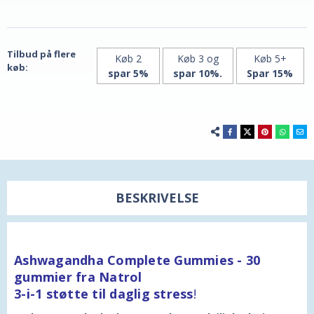
Lækkert
Lækkert
jordbær!
jordbær!
Tilbud på flere
Køb 2
Køb 3 og
Køb 5+
køb:
spar 5%
spar 10%.
Spar 15%
BESKRIVELSE
Ashwagandha Complete Gummies - 30
gummier fra Natrol
3-i-1 støtte til daglig stress
!