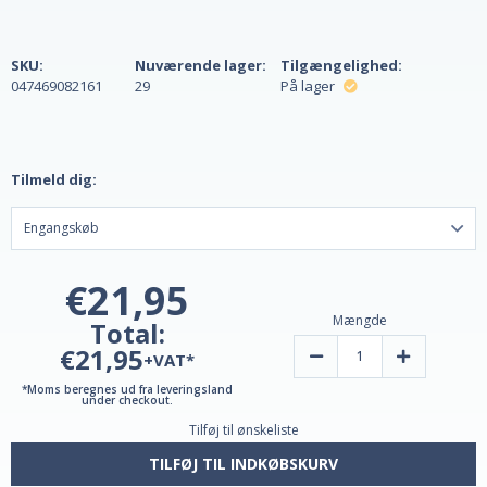
SKU:
Nuværende lager:
Tilgængelighed:
047469082161
29
På lager
Tilmeld dig:
€21,95
Mængde
Total:
€21,95
Reducer
Øg
+VAT*
mængden
mængden
af
af
*Moms beregnes ud fra leveringsland
Ashwagandha
Ashwagand
under checkout.
Complete
Complete
Tilføj til ønskeliste
Gummies
Gummies
fra
fra
Natrol
Natrol
TILFØJ TIL INDKØBSKURV
-
-