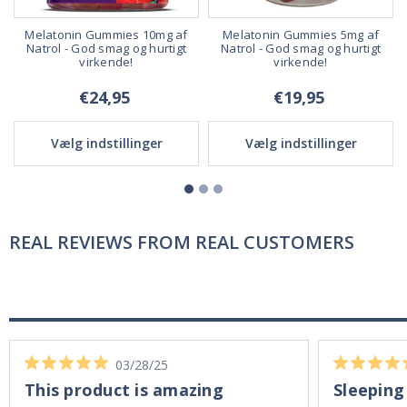
Melatonin Gummies 10mg af
Melatonin Gummies 5mg af
0
Natrol - God smag og hurtigt
Natrol - God smag og hurtigt
virkende!
virkende!
€24,95
€19,95
Vælg indstillinger
Vælg indstillinger
REAL REVIEWS FROM REAL CUSTOMERS
03/28/25
This product is amazing
Sleeping