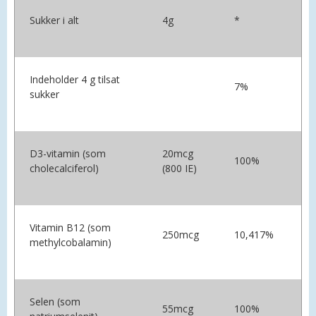
Sukker i alt
4g
*
Indeholder 4 g tilsat
7%
sukker
D3-vitamin (som
20mcg
100%
cholecalciferol)
(800 IE)
Vitamin B12 (som
250mcg
10,417%
methylcobalamin)
Selen (som
55mcg
100%