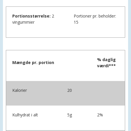
Portionsstørrelse:
2
Portioner pr. beholder:
vingummier
15
% daglig
Mængde pr. portion
værdi***
Kalorier
20
Kulhydrat i alt
5g
2%