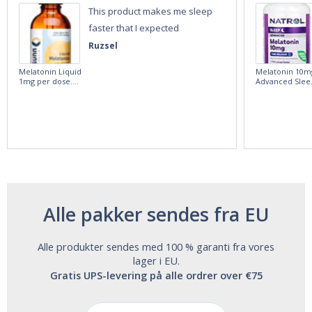
This product makes me sleep
faster that I expected
Ruzsel
Melatonin Liquid
Melatonin 10m
1mg per dose.
Advanced Slee
60ml Bottle by
60 Tablets by
Vitasunn -Fast
Natrol -
Acting Sleep
Maximum
Aide | No Sugar,
Strength!
and Alcohol
Free!
Alle pakker sendes fra EU
Alle produkter sendes med 100 % garanti fra vores
lager i EU.
Gratis UPS-levering på alle ordrer over €75