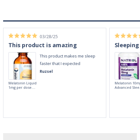
03/28/25
This product is amazing
Sleeping
This product makes me sleep
faster that I expected
Ruzsel
Melatonin Liquid
Melatonin 10m
1mg per dose.
Advanced Slee
60ml Bottle by
60 Tablets by
Vitasunn -Fast
Natrol -
Acting Sleep
Maximum
Aide | No Sugar,
Strength!
and Alcohol
Free!