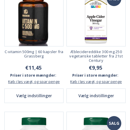
C-vitamin 500mg | 60 kapsler fra
Æblecidereddike 300 mg 250
Grassberg
vegetariske tabletter fra 21st
Century
€11,45
€9,95
Priser i store mængder:
Priser i store mængder:
Køb i løs vægt, og spar penge
Køb i løs vægt, og spar penge
Vælg indstillinger
Vælg indstillinger
SALG