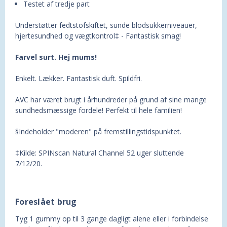
Testet af tredje part
Understøtter fedtstofskiftet, sunde blodsukkerniveauer,
hjertesundhed og vægtkontrol‡ - Fantastisk smag!
Farvel surt. Hej mums!
Enkelt. Lækker. Fantastisk duft. Spildfri.
AVC har været brugt i århundreder på grund af sine mange
sundhedsmæssige fordele! Perfekt til hele familien!
§Indeholder "moderen" på fremstillingstidspunktet.
‡Kilde: SPINscan Natural Channel 52 uger sluttende
7/12/20.
Foreslået brug
Tyg 1 gummy op til 3 gange dagligt alene eller i forbindelse