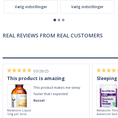
Vælg indstillinger
Vælg indstillinger
REAL REVIEWS FROM REAL CUSTOMERS
03/28/25
This product is amazing
Sleeping
This product makes me sleep
faster that I expected
Ruzsel
Melatonin Liquid
Melatonin 10m
1mg per dose.
Advanced Slee
60ml Bottle by
60 Tablets by