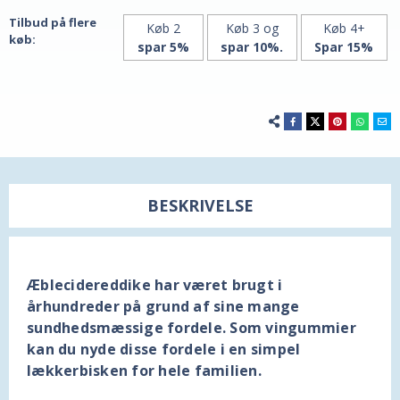
Minerals
Minerals
Tilbud på flere
Køb 2
Køb 3 og
Køb 4+
køb:
spar 5%
spar 10%.
Spar 15%
BESKRIVELSE
Æblecidereddike har været brugt i
århundreder på grund af sine mange
sundhedsmæssige fordele. Som vingummier
kan du nyde disse fordele i en simpel
lækkerbisken for hele familien.