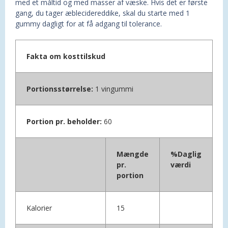
med et måltid og med masser af væske. Hvis det er første
gang, du tager æblecidereddike, skal du starte med 1
gummy dagligt for at få adgang til tolerance.
Fakta om kosttilskud
Portionsstørrelse:
1 vingummi
Portion pr. beholder:
60
Mængde
%Daglig
pr.
værdi
portion
Kalorier
15