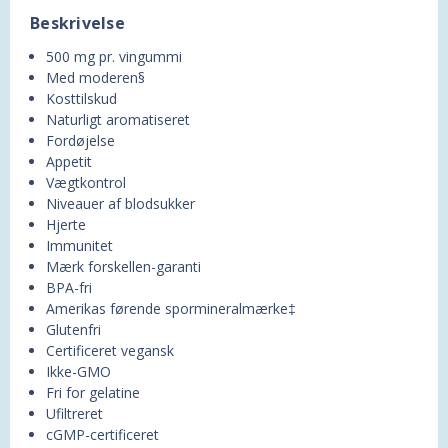
Beskrivelse
500 mg pr. vingummi
Med moderen§
Kosttilskud
Naturligt aromatiseret
Fordøjelse
Appetit
Vægtkontrol
Niveauer af blodsukker
Hjerte
Immunitet
Mærk forskellen-garanti
BPA-fri
Amerikas førende spormineralmærke‡
Glutenfri
Certificeret vegansk
Ikke-GMO
Fri for gelatine
Ufiltreret
cGMP-certificeret