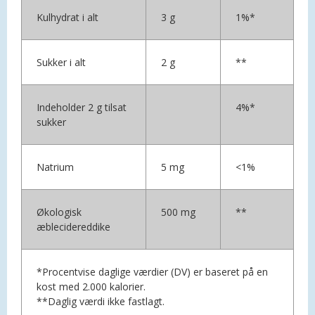
Kulhydrat i alt
3 g
1%*
Sukker i alt
2 g
**
Indeholder 2 g tilsat
4%*
sukker
Natrium
5 mg
<1%
Økologisk
500 mg
**
æblecidereddike
*Procentvise daglige værdier (DV) er baseret på en
kost med 2.000 kalorier.
**Daglig værdi ikke fastlagt.