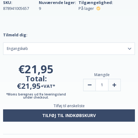
SKU:
Nuværende lager:
Tilgængelighed:
878941005657
9
På lager
Tilmeld dig:
€21,95
Mængde
Total:
€21,95
Reducer
Øg
+VAT*
mængden
mængden
af
af
*Moms beregnes ud fra leveringsland
æblecidereddike-
æblecideredd
under checkout.
gummier,
gummier,
Tilføj til ønskeliste
jordbær-
jordbær-
melonsmag,
melonsmag,
500
500
TILFØJ TIL INDKØBSKURV
mg,
mg,
60
60
gummier
gummier
fra
fra
Trace
Trace