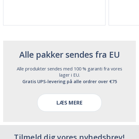
Vitasunn -Fast
Natrol -
Acting Sleep
Maximum
Aide | No Sugar,
Strength!
and Alcohol
Free!
Alle pakker sendes fra EU
Alle produkter sendes med 100 % garanti fra vores
lager i EU.
Gratis UPS-levering på alle ordrer over €75
LÆS MERE
Tilmeld dig vores nyhedsbrev!