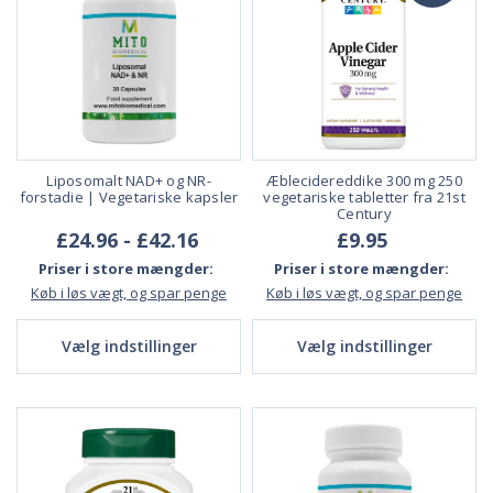
Liposomalt NAD+ og NR-
Æblecidereddike 300 mg 250
forstadie | Vegetariske kapsler
vegetariske tabletter fra 21st
Century
£24.96 - £42.16
£9.95
Priser i store mængder:
Priser i store mængder:
Køb i løs vægt, og spar penge
Køb i løs vægt, og spar penge
Vælg indstillinger
Vælg indstillinger