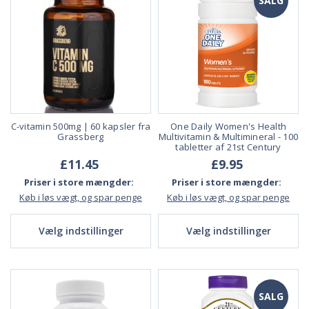
SALG
C-vitamin 500mg | 60 kapsler fra
One Daily Women's Health
Grassberg
Multivitamin & Multimineral - 100
tabletter af 21st Century
£11.45
£9.95
Priser i store mængder:
Priser i store mængder:
Køb i løs vægt, og spar penge
Køb i løs vægt, og spar penge
Vælg indstillinger
Vælg indstillinger
SALG