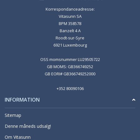
Korrespondanceadresse:
Vitasunn SA
BPM 358578
Banzelt 4 A
Roodt-sur-Syre
6921 Luxembourg
OSS momsnummer LU29505722
GB MOMS: GB366749252
GB EORI# GB366749252000
+352 80090106
INFORMATION
Sitemap
Denne måneds udsalg!
Om Vitasunn