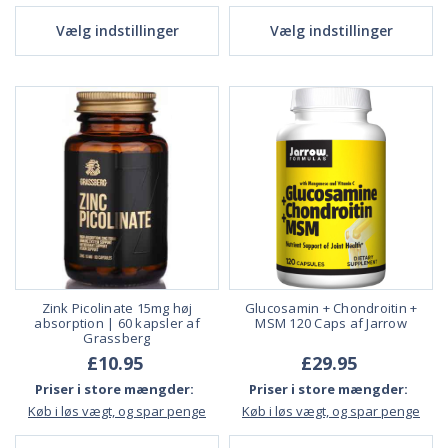
Vælg indstillinger
Vælg indstillinger
Zink Picolinate 15mg høj
Glucosamin + Chondroitin +
absorption | 60 kapsler af
MSM 120 Caps af Jarrow
Grassberg
£10.95
£29.95
Priser i store mængder:
Priser i store mængder:
Køb i løs vægt, og spar penge
Køb i løs vægt, og spar penge