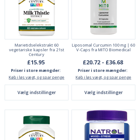
Marietidselekstrakt 60
Liposomal Curcumin 100 mg | 60
vegetariske kapsler fra 21st
V-Caps fra MITO Biomedical
Century
£15.95
£20.72 - £36.68
Priser i store mængder:
Priser i store mængder:
Køb i løs vægt, og spar penge
Køb i løs vægt, og spar penge
Vælg indstillinger
Vælg indstillinger