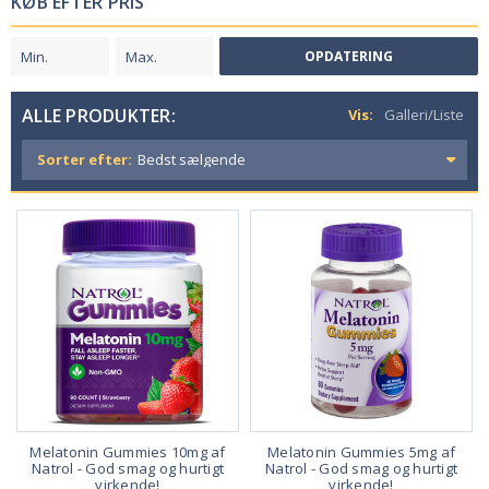
KØB EFTER PRIS
OPDATERING
ALLE PRODUKTER:
Vis:
Galleri/Liste
Sorter efter:
Melatonin Gummies 10mg af
Melatonin Gummies 5mg af
Natrol - God smag og hurtigt
Natrol - God smag og hurtigt
virkende!
virkende!