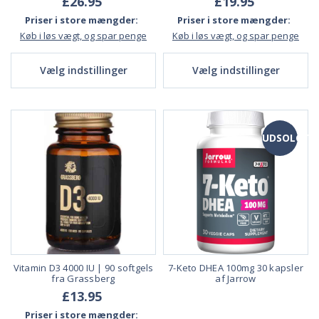
£26.95
£19.95
Priser i store mængder:
Priser i store mængder:
Køb i løs vægt, og spar penge
Køb i løs vægt, og spar penge
Vælg indstillinger
Vælg indstillinger
UDSOLGT
Vitamin D3 4000 IU | 90 softgels
7-Keto DHEA 100mg 30 kapsler
fra Grassberg
af Jarrow
£13.95
Priser i store mængder: