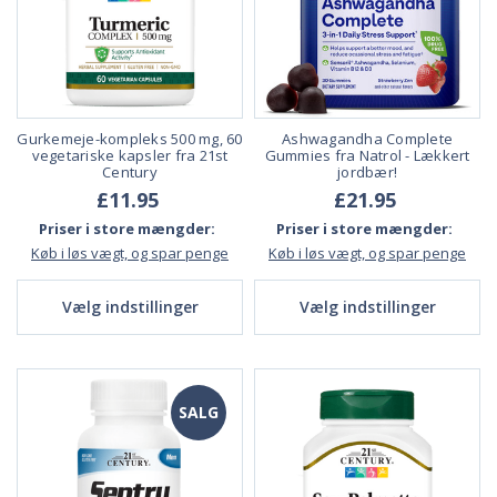
Gurkemeje-kompleks 500 mg, 60
Ashwagandha Complete
vegetariske kapsler fra 21st
Gummies fra Natrol - Lækkert
Century
jordbær!
£11.95
£21.95
Priser i store mængder:
Priser i store mængder:
Køb i løs vægt, og spar penge
Køb i løs vægt, og spar penge
Vælg indstillinger
Vælg indstillinger
SALG