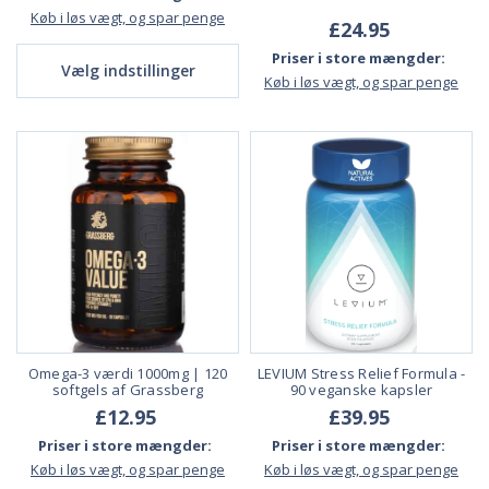
Køb i løs vægt, og spar penge
£24.95
Priser i store mængder:
Vælg indstillinger
Køb i løs vægt, og spar penge
Omega-3 værdi 1000mg | 120
LEVIUM Stress Relief Formula -
softgels af Grassberg
90 veganske kapsler
£12.95
£39.95
Priser i store mængder:
Priser i store mængder:
Køb i løs vægt, og spar penge
Køb i løs vægt, og spar penge