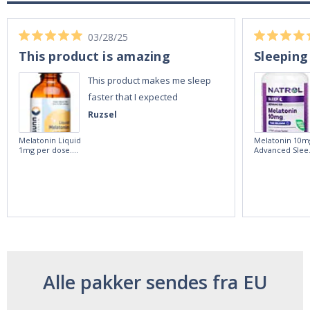
03/28/25
This product is amazing
Sleeping
This product makes me sleep
faster that I expected
Ruzsel
Melatonin Liquid
Melatonin 10m
1mg per dose.
Advanced Slee
60ml Bottle by
60 Tablets by
Vitasunn -Fast
Natrol -
Acting Sleep
Maximum
Aide | No Sugar,
Strength!
and Alcohol
Free!
Alle pakker sendes fra EU