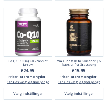
Co-Q10 100mg 60 Vcaps af
Immu Boost Beta Glucaner | 60
Jarrow
kapsler fra Grassberg
£24.95
£15.95
Priser i store mængder:
Priser i store mængder:
Køb i løs vægt, og spar penge
Køb i løs vægt, og spar penge
Vælg indstillinger
Vælg indstillinger