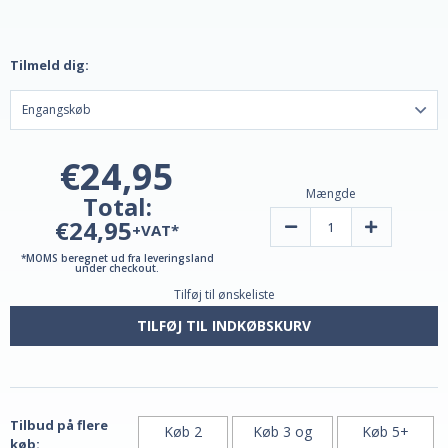
Tilmeld dig:
€24,95
Mængde
Total:
€24,95
Reducer
Forøg
+VAT*
mængden
mængden
af
af
*MOMS beregnet ud fra leveringsland
Co-
Co-
under checkout.
Q10
Q10
Tilføj til ønskeliste
100
100
mg
mg
60
60
TILFØJ TIL INDKØBSKURV
Vcaps
Vcaps
fra
fra
Jarrow
Jarrow
Tilbud på flere
Køb 2
Køb 3 og
Køb 5+
køb: