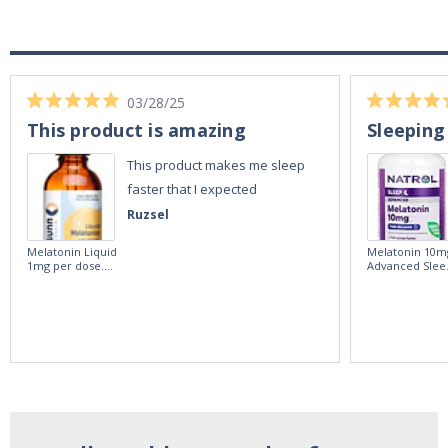
03/28/25
This product is amazing
Sleeping
This product makes me sleep
faster that I expected
Ruzsel
Melatonin Liquid
Melatonin 10m
1mg per dose.
Advanced Slee
60ml Bottle by
60 Tablets by
Vitasunn -Fast
Natrol -
Acting Sleep
Maximum
Aide | No Sugar,
Strength!
and Alcohol
Free!