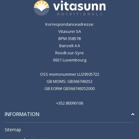
Korrespondanceadresse:
Vitasunn SA
BPM 358578
Banzelt 4 A
Roodt-sur-Syre
6921 Luxembourg
OSS momsnummer LU29505722
GB MOMS: GB366749252
GB EORI# GB366749252000
+352 80090106
INFORMATION
Sitemap