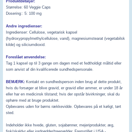
Produktdetaljer:
Størrelse: 60 Veggie Caps
Dosering:: 5: 100 mg
Andre ingredienser:
Ingredienser: Cellulose, vegetarisk kapsel
(hydroxypropylmethylcellulose, vand), magnesiumstearat (vegetabilsk
kilde) og siliciumdioxid.
Foreslået anvendelse:
Tag 1 kapsel op til 3 gange om dagen med et fedtholdigt måltid eller
som anvist af din kvalificerede sundhedspersonale.
BEMÆRK:
Kontakt en sundhedsperson inden brug af dette produkt,
hvis du forsøger at blive gravid, er gravid eller ammer, er under 18 år
eller har en medicinsk tilstand; hvis der opstår bivirkninger, skal du
ophøre med at bruge produktet.
Opbevares uden for børns rækkevidde.
Opbevares på et køligt, tørt
sted.
Indeholder ikke hvede, gluten, sojabønner, mejeriprodukter, æg,
fisk/skaldyr eller jordnødder/treenødder.
Fremstillet i USA -