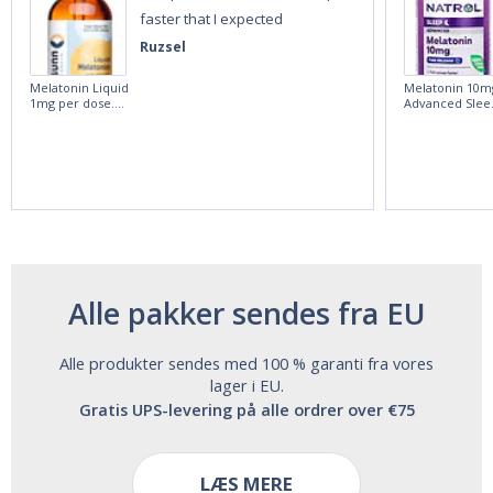
faster that I expected
Ruzsel
Melatonin Liquid
Melatonin 10m
1mg per dose.
Advanced Slee
60ml Bottle by
60 Tablets by
Vitasunn -Fast
Natrol -
Acting Sleep
Maximum
Aide | No Sugar,
Strength!
and Alcohol
Free!
Alle pakker sendes fra EU
Alle produkter sendes med 100 % garanti fra vores
lager i EU.
Gratis UPS-levering på alle ordrer over €75
LÆS MERE