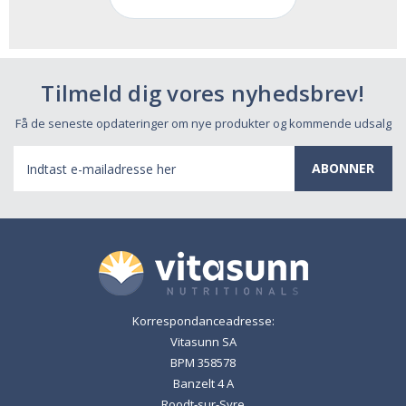
Tilmeld dig vores nyhedsbrev!
Få de seneste opdateringer om nye produkter og kommende udsalg
E-
mail-
adresse
Korrespondanceadresse:
Vitasunn SA
BPM 358578
Banzelt 4 A
Roodt-sur-Syre