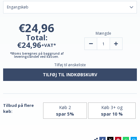
€24,96
Mængde
Total:
€24,96
Reducer
Forøg
+VAT*
mængden
mængden
af
af
*Moms beregnes på baggrund af
liposomalt
liposomalt
leveringslandet ved kassen.
NAD+
NAD+
Tilføj til ønskeliste
og
og
NR-
NR-
forstadier
forstadier
TILFØJ TIL INDKØBSKURV
|
|
Vegetariske
Vegetariske
kapsler
kapsler
Tilbud på flere
Køb 2
Køb 3+ og
køb:
spar 5%
spar 10 %