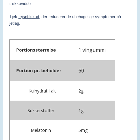
rækkevidde.
Tjek
rejsetilskud
, der reducerer de ubehagelige symptomer på
jetlag.
1 vingummi
Portionsstørrelse
60
Portion pr. beholder
Kulhydrat i alt
2g
Sukkerstoffer
1g
Melatonin
5mg