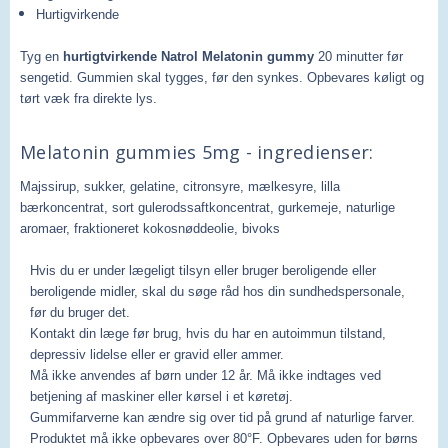
Hurtigvirkende
Tyg en
hurtigtvirkende Natrol Melatonin gummy
20 minutter før
sengetid. Gummien skal tygges, før den synkes.
Opbevares køligt og
tørt væk fra direkte lys.
Melatonin gummies 5mg - ingredienser:
Majssirup, sukker, gelatine, citronsyre, mælkesyre, lilla
bærkoncentrat, sort gulerodssaftkoncentrat, gurkemeje, naturlige
aromaer, fraktioneret kokosnøddeolie, bivoks
Hvis du er under lægeligt tilsyn eller bruger beroligende eller
beroligende midler, skal du søge råd hos din sundhedspersonale,
før du bruger det.
Kontakt din læge før brug, hvis du har en autoimmun tilstand,
depressiv lidelse eller er gravid eller ammer.
Må ikke anvendes af børn under 12 år. Må ikke indtages ved
betjening af maskiner eller kørsel i et køretøj.
Gummifarverne kan ændre sig over tid på grund af naturlige farver.
Produktet må ikke opbevares over 80°F. Opbevares uden for børns