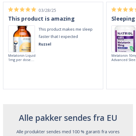
03/28/25
This product is amazing
Sleeping
This product makes me sleep
faster that I expected
Ruzsel
Melatonin Liquid
Melatonin 10m
1mg per dose.
Advanced Slee
60ml Bottle by
60 Tablets by
Vitasunn -Fast
Natrol -
Acting Sleep
Maximum
Aide | No Sugar,
Strength!
and Alcohol
Free!
Alle pakker sendes fra EU
Alle produkter sendes med 100 % garanti fra vores