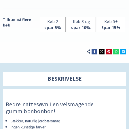
Smager
Smager
godt
godt
og
og
virker
virker
hurtigt!
hurtigt!
Tilbud på flere
Køb 2
Køb 3 og
Køb 5+
køb:
spar 5%
spar 10%.
Spar 15%
BESKRIVELSE
Bedre nattesøvn i en velsmagende
gummibonbonbon!
Lækker, naturlig jordbærsmag
Ingen kunstige farver