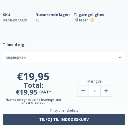
SKU:
Nuværende lager:
Tilgængelighed:
047469073329
13
På lager
Tilmeld dig:
€19,95
Mængde
Total:
€19,95
Reducer
Forøg
+VAT*
mængden
mængden
af
af
*Moms beregnes ud fra leveringsland
Melatonin
Melatonin
under checkout.
Gummies
Gummies
Tilføj til ønskeliste
5
5
mg
mg
fra
fra
TILFØJ TIL INDKØBSKURV
Natrol
Natrol
-
-