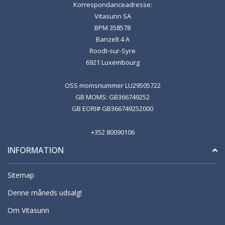
Korrespondanceadresse:
Vitasunn SA
BPM 358578
Banzelt 4 A
Roodt-sur-Syre
6921 Luxembourg
OSS momsnummer LU29505722
GB MOMS: GB366749252
GB EORI# GB366749252000
+352 80090106
INFORMATION
Sitemap
Denne måneds udsalg!
Om Vitasunn