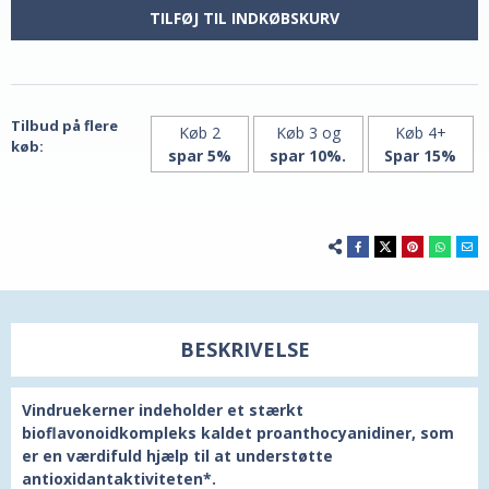
mg
mg
pr.
pr.
TILFØJ TIL INDKØBSKURV
dosis,
dosis,
60
60
vegetarkapsler
vegetariske
fra
kapsler
21st
fra
Century
21st
Century
Tilbud på flere
Køb 2
Køb 3 og
Køb 4+
køb:
spar 5%
spar 10%.
Spar 15%
BESKRIVELSE
Vindruekerner indeholder et stærkt
bioflavonoidkompleks kaldet proanthocyanidiner, som
er en værdifuld hjælp til at understøtte
antioxidantaktiviteten*.