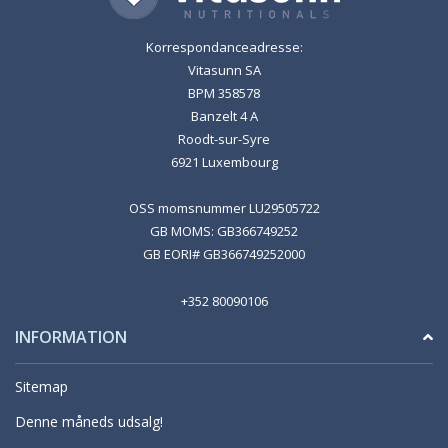
Korrespondanceadresse:
Vitasunn SA
BPM 358578
Banzelt 4 A
Roodt-sur-Syre
6921 Luxembourg
OSS momsnummer LU29505722
GB MOMS: GB366749252
GB EORI# GB366749252000
+352 80090106
INFORMATION
Sitemap
Denne måneds udsalg!