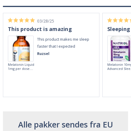
03/28/25
This product is amazing
Sleeping
This product makes me sleep
faster that I expected
Ruzsel
Melatonin Liquid
Melatonin 10m
1mg per dose.
Advanced Slee
60ml Bottle by
60 Tablets by
Vitasunn -Fast
Natrol -
Acting Sleep
Maximum
Aide | No Sugar,
Strength!
and Alcohol
Free!
Alle pakker sendes fra EU