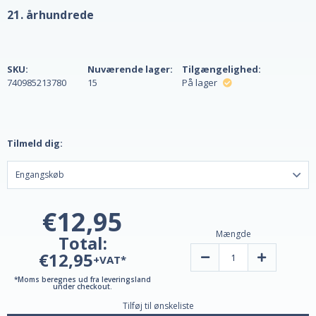
21. århundrede
SKU:
Nuværende lager:
Tilgængelighed:
740985213780
15
På lager
Tilmeld dig:
€12,95
Mængde
Total:
€12,95
Reducer
Øg
+VAT*
mængden
mængden
af
af
*Moms beregnes ud fra leveringsland
vindruekerneekstrakt,
vindruekerne
under checkout.
standardiseret,
standardiser
Tilføj til ønskeliste
100
100