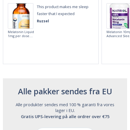
This product makes me sleep
faster that I expected
Ruzsel
Melatonin Liquid
Melatonin 10m
1mg per dose.
Advanced Slee
60ml Bottle by
60 Tablets by
Vitasunn -Fast
Natrol -
Acting Sleep
Maximum
Aide | No Sugar,
Strength!
and Alcohol
Free!
Alle pakker sendes fra EU
Alle produkter sendes med 100 % garanti fra vores
lager i EU.
Gratis UPS-levering på alle ordrer over €75