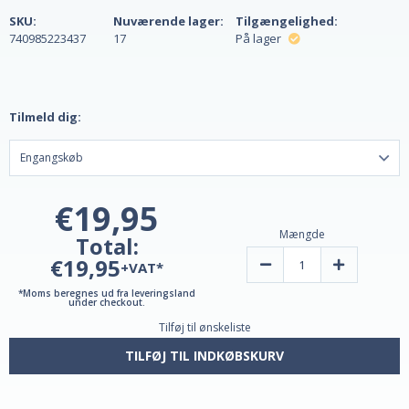
SKU:
Nuværende lager:
Tilgængelighed:
740985223437
17
På lager
Tilmeld dig:
€19,95
Mængde
Total:
€19,95
Reducer
Øg
+VAT*
mængden
mængden
af
af
*Moms beregnes ud fra leveringsland
naturligt
naturligt
under checkout.
E-
E-
Tilføj til ønskeliste
vitamin
vitamin
268
268
mg
mg
TILFØJ TIL INDKØBSKURV
(400
(400
IE)
IE)
110
110
softgels
softgels