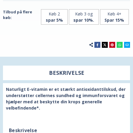
fra
fra
21st
21st
Century
Century
Tilbud på flere
Køb 2
Køb 3 og
Køb 4+
køb:
spar 5%
spar 10%.
Spar 15%
BESKRIVELSE
Naturligt E-vitamin er et stærkt antioxidanttilskud, der
understøtter cellernes sundhed og immunforsvaret og
hjælper med at beskytte din krops generelle
velbefindende*.
Beskrivelse