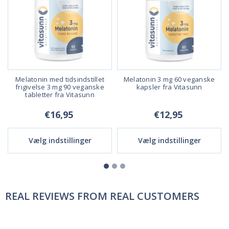
Melatonin med tidsindstillet
Melatonin 3 mg 60 veganske
a
frigivelse 3 mg 90 veganske
kapsler fra Vitasunn
tabletter fra Vitasunn
€16,95
€12,95
Vælg indstillinger
Vælg indstillinger
REAL REVIEWS FROM REAL CUSTOMERS