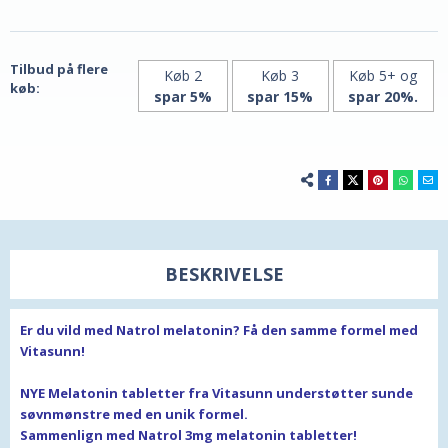
B6
B6
&
&
Calcium
Calcium
fra
af
Vitasunn
Vitasunn
Tilbud på flere
Køb 2
Køb 3
Køb 5+ og
køb:
spar 5%
spar 15%
spar 20%.
BESKRIVELSE
Er du vild med Natrol melatonin? Få den samme formel med
Vitasunn!
NYE Melatonin tabletter fra Vitasunn understøtter sunde
søvnmønstre
med en unik formel.
Sammenlign med Natrol 3mg melatonin tabletter!