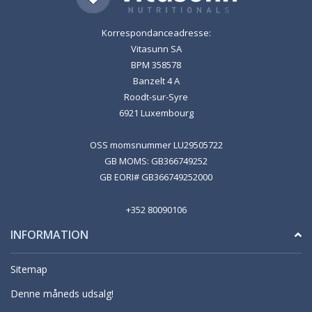
Korrespondanceadresse:
Vitasunn SA
BPM 358578
Banzelt 4 A
Roodt-sur-Syre
6921 Luxembourg
OSS momsnummer LU29505722
GB MOMS: GB366749252
GB EORI# GB366749252000
+352 80090106
INFORMATION
Sitemap
Denne måneds udsalg!