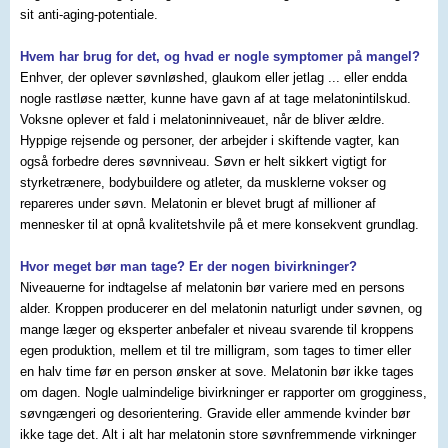
sit anti-aging-potentiale.
Hvem har brug for det, og hvad er nogle symptomer på mangel?
Enhver, der oplever søvnløshed, glaukom eller jetlag ... eller endda
nogle rastløse nætter, kunne have gavn af at tage melatonintilskud.
Voksne oplever et fald i melatoninniveauet, når de bliver ældre.
Hyppige rejsende og personer, der arbejder i skiftende vagter, kan
også forbedre deres søvnniveau. Søvn er helt sikkert vigtigt for
styrketrænere, bodybuildere og atleter, da musklerne vokser og
repareres under søvn. Melatonin er blevet brugt af millioner af
mennesker til at opnå kvalitetshvile på et mere konsekvent grundlag.
Hvor meget bør man tage? Er der nogen bivirkninger?
Niveauerne for indtagelse af melatonin bør variere med en persons
alder. Kroppen producerer en del melatonin naturligt under søvnen, og
mange læger og eksperter anbefaler et niveau svarende til kroppens
egen produktion, mellem et til tre milligram, som tages to timer eller
en halv time før en person ønsker at sove. Melatonin bør ikke tages
om dagen. Nogle ualmindelige bivirkninger er rapporter om grogginess,
søvngængeri og desorientering. Gravide eller ammende kvinder bør
ikke tage det. Alt i alt har melatonin store søvnfremmende virkninger