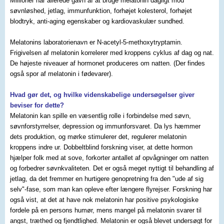
Millioner har allerede gavn af at bruge melatonin dagligt mod
søvnløshed, jetlag, immunfunktion, forhøjet kolesterol, forhøjet
blodtryk, anti-aging egenskaber og kardiovaskulær sundhed.
Melatonins laboratorienavn er N-acetyl-5-methoxytryptamin.
Frigivelsen af melatonin korrelerer med kroppens cyklus af dag og nat.
De højeste niveauer af hormonet produceres om natten. (Der findes
også spor af melatonin i fødevarer).
Hvad gør det, og hvilke videnskabelige undersøgelser giver
beviser for dette?
Melatonin kan spille en væsentlig rolle i forbindelse med søvn,
søvnforstyrrelser, depression og immunforsvaret. Da lys hæmmer
dets produktion, og mørke stimulerer det, regulerer melatonin
kroppens indre ur. Dobbeltblind forskning viser, at dette hormon
hjælper folk med at sove, forkorter antallet af opvågninger om natten
og forbedrer søvnkvaliteten. Det er også meget nyttigt til behandling af
jetlag, da det fremmer en hurtigere genopretning fra den "ude af sig
selv"-fase, som man kan opleve efter længere flyrejser. Forskning har
også vist, at det at have nok melatonin har positive psykologiske
fordele på en persons humør, mens mangel på melatonin svarer til
angst, træthed og fjendtlighed. Melatonin er også blevet undersøgt for