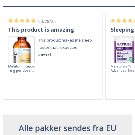
03/28/25
This product is amazing
Sleeping
This product makes me sleep
faster that I expected
Ruzsel
Melatonin Liquid
Melatonin 10m
1mg per dose.
Advanced Slee
60ml Bottle by
60 Tablets by
Vitasunn -Fast
Natrol -
Acting Sleep
Maximum
Aide | No Sugar,
Strength!
and Alcohol
Free!
Alle pakker sendes fra EU