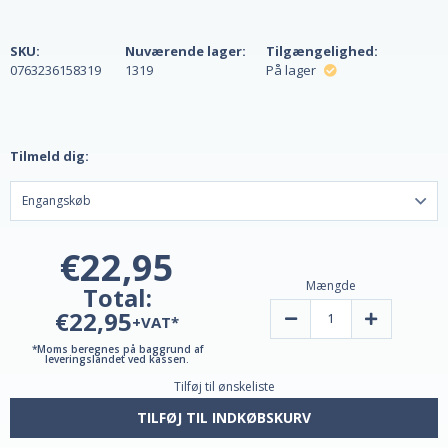
SKU:
Nuværende lager:
Tilgængelighed:
0763236158319
1319
På lager
Tilmeld dig:
€22,95
Mængde
Total:
€22,95
Reducer
Forøg
+VAT*
mængden
mængden
af
af
*Moms beregnes på baggrund af
Melatonin
Melatonin
leveringslandet ved kassen.
3
3
Tilføj til ønskeliste
mg
mg
180
180
veganske
veganske
TILFØJ TIL INDKØBSKURV
tabletter
tabletter
Plus
Plus