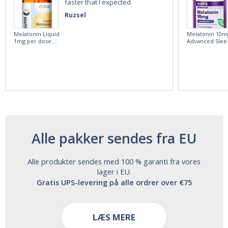
faster that I expected
Ruzsel
Melatonin Liquid
Melatonin 10m
1mg per dose.
Advanced Slee
60ml Bottle by
60 Tablets by
Vitasunn -Fast
Natrol -
Acting Sleep
Maximum
Aide | No Sugar,
Strength!
and Alcohol
Free!
Alle pakker sendes fra EU
Alle produkter sendes med 100 % garanti fra vores
lager i EU.
Gratis UPS-levering på alle ordrer over €75
LÆS MERE