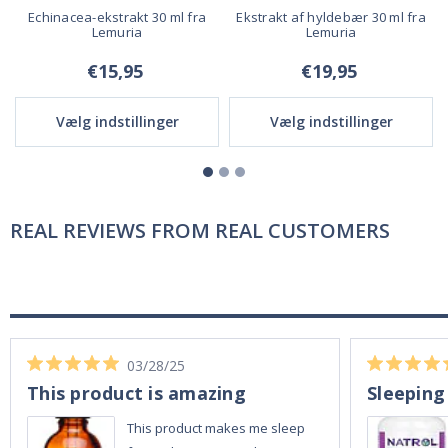
Echinacea-ekstrakt 30 ml fra
Ekstrakt af hyldebær 30 ml fra
Lemuria
Lemuria
€15,95
€19,95
Vælg indstillinger
Vælg indstillinger
REAL REVIEWS FROM REAL CUSTOMERS
03/28/25
This product is amazing
Sleeping
This product makes me sleep