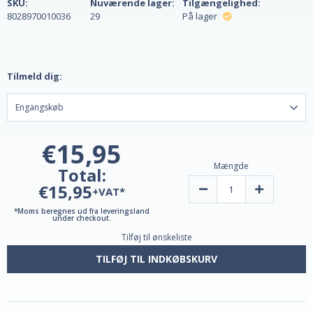
SKU:
Nuværende lager:
Tilgængelighed:
8028970010036
29
På lager
Tilmeld dig:
€15,95
Mængde
Total:
€15,95
Reducer
Øg
+VAT*
mængden
mængden
af
af
*Moms beregnes ud fra leveringsland
Hawthorn
Hawthorn
under checkout.
Extract
Extract
Tilføj til ønskeliste
30ml
30ml
fra
fra
Lemuria
Lemuria
TILFØJ TIL INDKØBSKURV