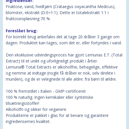
Ingredienser:
Fruktose, vand, hvidtjørn (Crataegus oxyacantha Medicus),
blomster, ekstrakt (D:E=1:1). Dette er totalekstrakt 1:1 i
fruktoseopløsning 70 %.
Foreslået brug:
For korrekt brug anbefales det at tage 20 dråber 3 gange om
dagen. Produktet kan tages, som det er, eller fortyndes i vand.
Den eksklusive udvindingsproces har gjort Lemurias E.T. (Total
Extract) til et unikt og uforligneligt produkt i årtier.
Lemuria® Total Extracts er alkoholfrie, behagelige, effektive
og nemme at indtage (nogle få dråber er nok, selv direkte i
munden), og de er velegnede til alle aldre: fra børn til ældre.
100 % fremstillet i Italien - GMP-certificeret
100 % naturlig. Ingen kemikalier eller syntetiske
tilsætningsstoffer!
Alkoholfri og sikker for veganere.
Produkterne er pakket i glas for at bevare og garantere
ingrediensernes kvalitet.