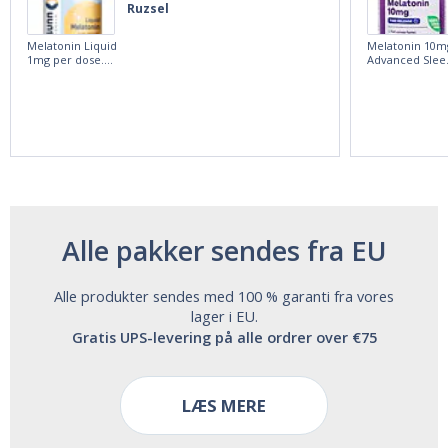
Ruzsel
Melatonin Liquid
Melatonin 10m
1mg per dose.
Advanced Slee
60ml Bottle by
60 Tablets by
Vitasunn -Fast
Natrol -
Acting Sleep
Maximum
Aide | No Sugar,
Strength!
and Alcohol
Free!
Alle pakker sendes fra EU
Alle produkter sendes med 100 % garanti fra vores
lager i EU.
Gratis UPS-levering på alle ordrer over €75
LÆS MERE