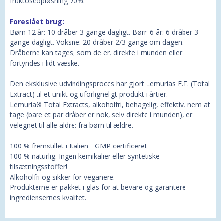
fruktoseopløsning 70%.
Foreslået brug:
Børn 12 år: 10 dråber 3 gange dagligt. Børn 6 år: 6 dråber 3
gange dagligt. Voksne: 20 dråber 2/3 gange om dagen.
Dråberne kan tages, som de er, direkte i munden eller
fortyndes i lidt væske.
Den eksklusive udvindingsproces har gjort Lemurias E.T. (Total
Extract) til et unikt og uforligneligt produkt i årtier.
Lemuria® Total Extracts, alkoholfri, behagelig, effektiv, nem at
tage (bare et par dråber er nok, selv direkte i munden), er
velegnet til alle aldre: fra børn til ældre.
100 % fremstillet i Italien - GMP-certificeret
100 % naturlig. Ingen kemikalier eller syntetiske
tilsætningsstoffer!
Alkoholfri og sikker for veganere.
Produkterne er pakket i glas for at bevare og garantere
ingrediensernes kvalitet.