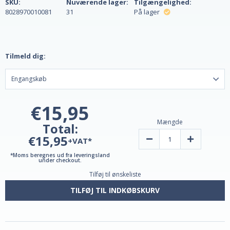
SKU:
Nuværende lager:
Tilgængelighed:
8028970010081
31
På lager
Tilmeld dig:
€15,95
Mængde
Total:
€15,95
Reducer
Forøg
+VAT*
mængden
mængden
af
af
*Moms beregnes ud fra leveringsland
Echinacea
Echinacea
under checkout.
Extract
Extract
Tilføj til ønskeliste
30ml
30ml
fra
fra
Lemuria
Lemuria
TILFØJ TIL INDKØBSKURV