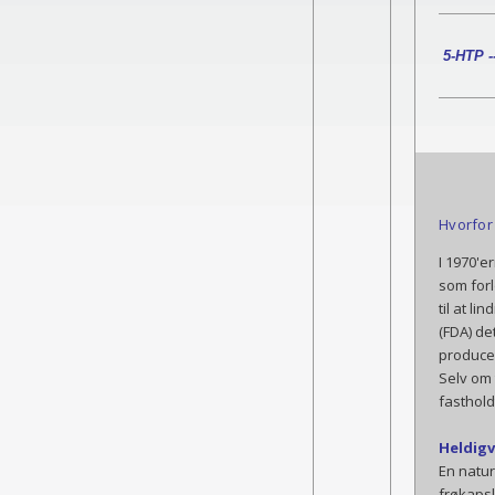
5-HTP -
Hvorfor
I 1970'e
som forl
til at l
(FDA) de
producen
Selv om 
fasthold
Heldigv
En natur
frøkapsl