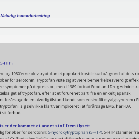
-Naturlig humørforbedring
 5-HTP?
rne og 1980'erne blev tryptofan et populært kosttilskud på grund af dets ro
øber for serotonin. Tryptofan viste sig at være bemærkelsesværdigt effekt
indre symptomer på depression, men i 1989 forbød Food and Drug Administr
tailsalget af tryptofan, efter at et forurenet parti fra en enkelt japansk
t forårsagede en alvorlig tilstand kendt som eosinofili-myalgisyndrom ( E
tryptofan i sig selv ikke klart var impliceret i at forårsage EMS, har FDA
t sit forbud.
is er der kommet et andet stof frem i lyset:
lig forløber for serotonin:
5-hydroxytryptophan (5-HTP)
. 5-HTP stammer fra
er af Griffonia
simplicifolia
, en vestafrikansk plante, og er en nær slægtning 