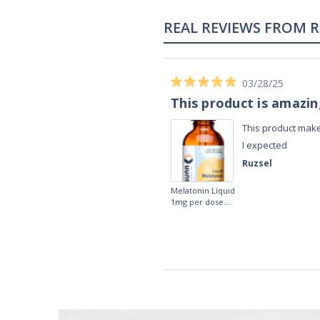
02/28/23
Works really well
It works really well, I use it every night
before bed and I sleep so well and so
fast. I really recommend it.
Lougein A.
Melatonin
tablets 3mg 240
by Natrol