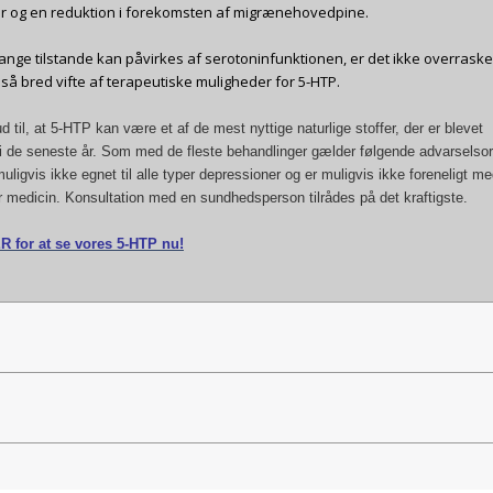
r og en reduktion i forekomsten af migrænehovedpine.
nge tilstande kan påvirkes af serotoninfunktionen, er det ikke overrask
 så bred vifte af terapeutiske muligheder for 5-HTP.
d til, at 5-HTP kan være et af de mest nyttige naturlige stoffer, der er blevet
i de seneste år. Som med de fleste behandlinger gælder følgende advarselsor
uligvis ikke egnet til alle typer depressioner og er muligvis ikke foreneligt m
er medicin. Konsultation med en sundhedsperson tilrådes på det kraftigste.
R for at se vores 5-HTP nu!