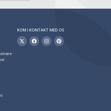
KOM I KONTAKT MED OS
 velvære
bel
es