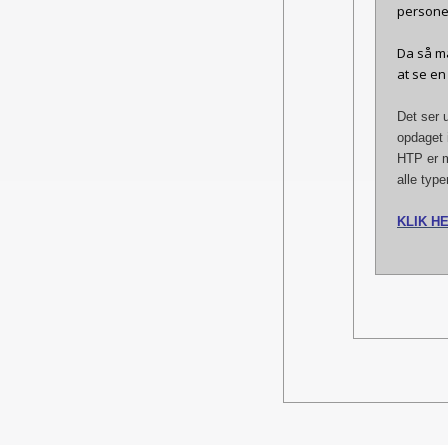
persone
Da så ma
at se en
Det ser u
opdaget 
HTP er m
alle typ
KLIK HE