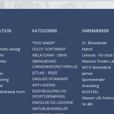
ATION
KATEGORIER
VAREMÆRKER
*NYE VARER*
21. århundrede
eds udsalg!
FULDT SORTIMENT
Natrol
nn
MELATONIN - SØVN
Lemuria - for total
nter
SØVNLØSHED -
Vitasunn Private La
CIRKADIANFORSTYRRELSE
MITO Biomedical
JETLAG - REJSE
er
Jarrow
DAGLIGE VITAMINER
ering
Spormineraler
ANTI-AGEING
er
Grassberg
BODYBUILDING OG
Withdrawal Form
BIOSTEEL
SPORTSERNÆRING
Glauser Life Scienc
KNOGLER OG LEDDENE
Se alle
NATURLÆGEMIDLER