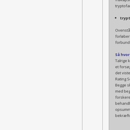
tryptofa
trypt
Ovenståe
forløber
forbund
Så hvor
Talrige 
et fors
det vist
Rating S
Begge s
med beg
forskere
behandli
opsumme
bekræfte