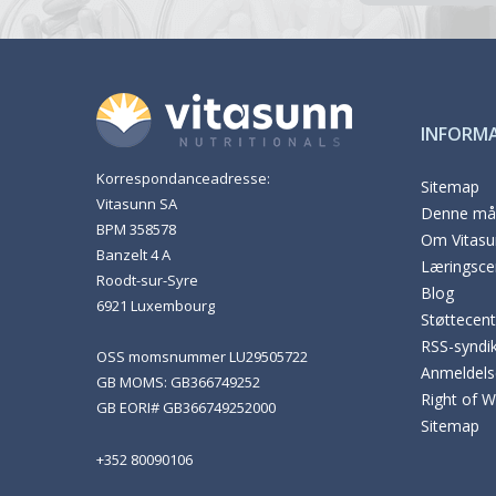
INFORM
Korrespondanceadresse:
Sitemap
Vitasunn SA
Denne mån
BPM 358578
Om Vitasu
Banzelt 4 A
Læringsce
Roodt-sur-Syre
Blog
6921 Luxembourg
Støttecent
RSS-syndik
OSS momsnummer LU29505722
Anmeldels
GB MOMS: GB366749252
Right of 
GB EORI# GB366749252000
Sitemap
+352 80090106