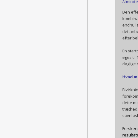
Alminde
Den effe
kombinat
endnu la
det anbe
efter be
En start
øges til
daglige 
Hvad me
Bivirkni
forekomm
dette me
træthed,
søvnløsh
Forskere
resultat