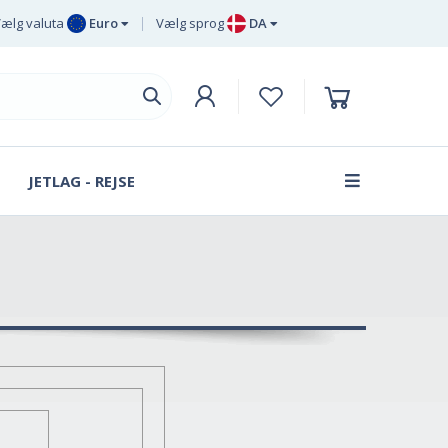
ælg valuta
Euro
Vælg sprog
DA
Euro
EN
Britisk pund
DE
sterling
SV
Svenske
DA
kroner
JETLAG - REJSE
FR
Dansk krone