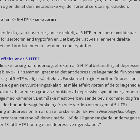
n og en del af den metaboliske vej, der fører til serotoninproduktion:
ofan -> 5-HTP -> serotonin
nde diagram illustrerer ganske enkelt, at 5-HTP er en mere umiddelbar
 for serotonin end tryptofan er. Det betyder, at 5-HTP er mere direkte
et med produktionen af serotonin end tryptofan.
 effektivt er 5-HTP?
kliniske forsøg har undersøgt effekten af 5-HTP til behandling af depression
øg blev 5-HTP sammenlignet med det antidepressive lægemiddel fluvoxami
e sig, at 5-HTP var lige så effektivt. Forskerne brugte Hamilton Depression
cale og en selvvurderingsskala til at måle effektiviteten af de to lægemidle
kalaer afslørede en gradvis reduktion af depressive symptomer gennem 
ge medikamenter. Det måske mest overbevisende bevis kommer dog fra
, der har undersøgt forskning fra hele verden om brugen af 5-HTP til
ng af depression. En af disse forskere, der skriver i
Neuropsychobiology
,
rer resultaterne på denne måde: "Af de 17 gennemgåede undersøgelse
r 13, at 5-HTP har ægte antidepressive egenskaber."