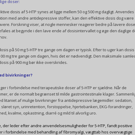
lige doser:
ktive dosis af 5-HTP synes at ligge mellem 50 og 500 mg dagligt. Anvendes 
ion med andre antidepressive stoffer, kan den effektive dosis dog være
vere. Forskning viser, at nogle mennesker reagerer bedre på lavere dose
fales at begynde i den lave ende af dosisintervallet og øge den daglige d
hov.
dosis på 50 mg 5-HTP tre gange om dagen er typisk. Efter to uger kan dosis
 100 mg tre gange om dagen, hvis det er nødvendigt. Den maksimale samle
dosis på 900 mg bør ikke overskrides.
d bivirkninger?
nger i forbindelse med terapeutiske doser af 5-HTP er sjældne. Når de
er, er de normalt begrænset til milde gastrointestinale klager. Sammenli
d litaniet af mulige bivirkninger fra antidepressive lægemidler: sedation,
 sløret syn, urinretention, forstoppelse, hjertebanken, EKG-forandringer,
ed, kvalme, opkastning, diarré og mild til alvorlig uro.
, der leder efter andre anvendelsesmuligheder for 5-HTP, fandt positive
er i forbindelse med behandling af fibromyalgi, vægttab hos overvægtige